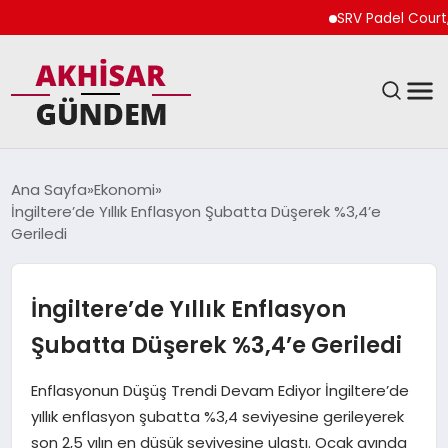
SRV Padel Court, Türk
SIYASET
Ana Sayfa
Ekonomi
İngiltere’de Yıllık Enflasyon Şubatta Düşerek %3,4’e
DÜNYA
Geriledi
EKONOMI
İngiltere’de Yıllık Enflasyon
SPOR
Şubatta Düşerek %3,4’e Geriledi
TEKNOLOJI
Enflasyonun Düşüş Trendi Devam Ediyor İngiltere’de
yıllık enflasyon şubatta %3,4 seviyesine gerileyerek
YAŞAM
son 2,5 yılın en düşük seviyesine ulaştı. Ocak ayında