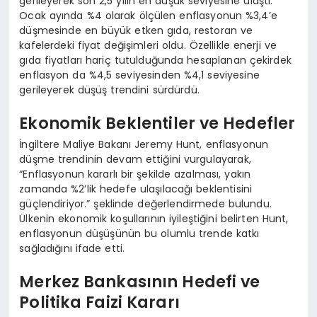
gerileyerek son 2,5 yılın en düşük seviyesine ulaştı.
Ocak ayında %4 olarak ölçülen enflasyonun %3,4’e
düşmesinde en büyük etken gıda, restoran ve
kafelerdeki fiyat değişimleri oldu. Özellikle enerji ve
gıda fiyatları hariç tutulduğunda hesaplanan çekirdek
enflasyon da %4,5 seviyesinden %4,1 seviyesine
gerileyerek düşüş trendini sürdürdü.
Ekonomik Beklentiler ve Hedefler
İngiltere Maliye Bakanı Jeremy Hunt, enflasyonun
düşme trendinin devam ettiğini vurgulayarak,
“Enflasyonun kararlı bir şekilde azalması, yakın
zamanda %2’lik hedefe ulaşılacağı beklentisini
güçlendiriyor.” şeklinde değerlendirmede bulundu.
Ülkenin ekonomik koşullarının iyileştiğini belirten Hunt,
enflasyonun düşüşünün bu olumlu trende katkı
sağladığını ifade etti.
Merkez Bankasının Hedefi ve
Politika Faizi Kararı