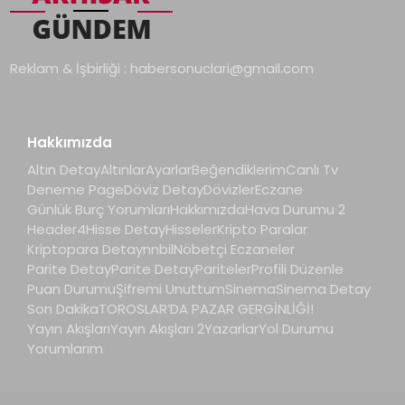
Reklam & İşbirliği :
habersonuclari@gmail.com
Hakkımızda
Altın Detay
Altınlar
Ayarlar
Beğendiklerim
Canlı Tv
Deneme Page
Döviz Detay
Dövizler
Eczane
Günlük Burç Yorumları
Hakkımızda
Hava Durumu 2
Header4
Hisse Detay
Hisseler
Kripto Paralar
Kriptopara Detay
nnbil
Nöbetçi Eczaneler
Parite Detay
Parite Detay
Pariteler
Profili Düzenle
Puan Durumu
Şifremi Unuttum
Sinema
Sinema Detay
Son Dakika
TOROSLAR’DA PAZAR GERGİNLİĞİ!
Yayın Akışları
Yayın Akışları 2
Yazarlar
Yol Durumu
Yorumlarım