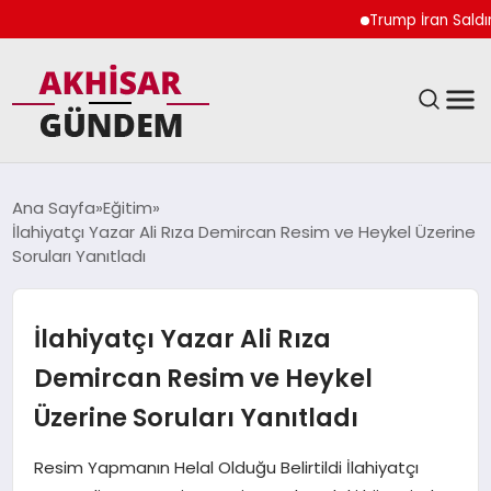
Trump İran Saldırıların
SIYASET
Ana Sayfa
Eğitim
İlahiyatçı Yazar Ali Rıza Demircan Resim ve Heykel Üzerine
DÜNYA
Soruları Yanıtladı
EKONOMI
İlahiyatçı Yazar Ali Rıza
SPOR
Demircan Resim ve Heykel
Üzerine Soruları Yanıtladı
TEKNOLOJI
Resim Yapmanın Helal Olduğu Belirtildi İlahiyatçı
YAŞAM