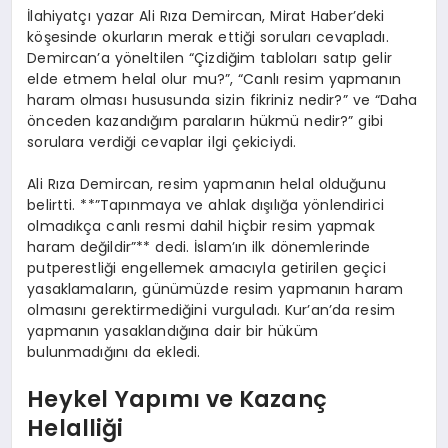
İlahiyatçı yazar Ali Rıza Demircan, Mirat Haber’deki
köşesinde okurların merak ettiği soruları cevapladı.
Demircan’a yöneltilen “Çizdiğim tabloları satıp gelir
elde etmem helal olur mu?”, “Canlı resim yapmanın
haram olması hususunda sizin fikriniz nedir?” ve “Daha
önceden kazandığım paraların hükmü nedir?” gibi
sorulara verdiği cevaplar ilgi çekiciydi.
Ali Rıza Demircan, resim yapmanın helal olduğunu
belirtti. **”Tapınmaya ve ahlak dışılığa yönlendirici
olmadıkça canlı resmi dahil hiçbir resim yapmak
haram değildir”** dedi. İslam’ın ilk dönemlerinde
putperestliği engellemek amacıyla getirilen geçici
yasaklamaların, günümüzde resim yapmanın haram
olmasını gerektirmediğini vurguladı. Kur’an’da resim
yapmanın yasaklandığına dair bir hüküm
bulunmadığını da ekledi.
Heykel Yapımı ve Kazanç
Helalliği