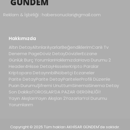
Reklam & İşbirliği :
habersonuclari@gmail.com
Hakkımızda
Altın Detay
Altınlar
Ayarlar
Beğendiklerim
Canlı Tv
Deneme Page
Döviz Detay
Dövizler
Eczane
Günlük Burç Yorumları
Hakkımızda
Hava Durumu 2
Header4
Hisse Detay
Hisseler
Kripto Paralar
Kriptopara Detay
nnbil
Nöbetçi Eczaneler
Parite Detay
Parite Detay
Pariteler
Profili Düzenle
Puan Durumu
Şifremi Unuttum
Sinema
Sinema Detay
Son Dakika
TOROSLAR’DA PAZAR GERGİNLİĞİ!
Yayın Akışları
Yayın Akışları 2
Yazarlar
Yol Durumu
Yorumlarım
Copyright © 2025 Tüm hakları AKHİSAR GÜNDEM'de saklıdır.