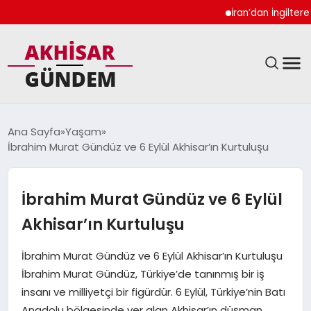
İran’dan İngiltere Ukr
SIYASET
Ana Sayfa
Yaşam
İbrahim Murat Gündüz ve 6 Eylül Akhisar’ın Kurtuluşu
DÜNYA
EKONOMI
İbrahim Murat Gündüz ve 6 Eylül
Akhisar’ın Kurtuluşu
SPOR
İbrahim Murat Gündüz ve 6 Eylül Akhisar’ın Kurtuluşu
TEKNOLOJI
İbrahim Murat Gündüz, Türkiye’de tanınmış bir iş
insanı ve milliyetçi bir figürdür. 6 Eylül, Türkiye’nin Batı
YAŞAM
Anadolu bölgesinde yer alan Akhisar’ın düşman