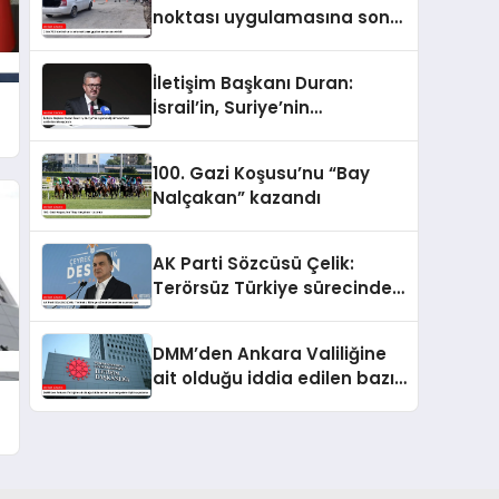
noktası uygulamasına son
verildi
İletişim Başkanı Duran:
İsrail’in, Suriye’nin
egemenliğini hedef alan
saldırılarını kınıyorum
100. Gazi Koşusu’nu “Bay
Nalçakan” kazandı
AK Parti Sözcüsü Çelik:
Terörsüz Türkiye sürecinde
yeni bir aşamadayız
DMM’den Ankara Valiliğine
ait olduğu iddia edilen bazı
belgelere ilişkin açıklama