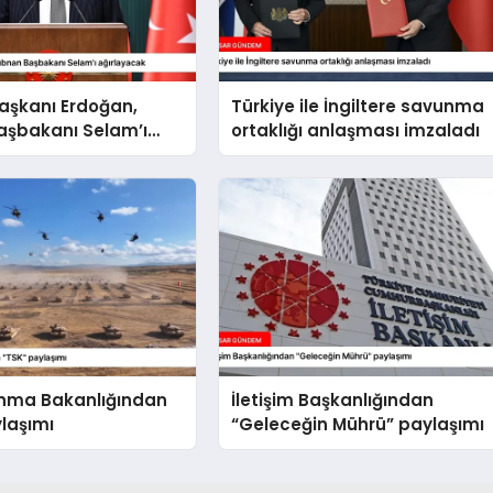
şkanı Erdoğan,
Türkiye ile İngiltere savunma
aşbakanı Selam’ı
ortaklığı anlaşması imzaladı
cak
unma Bakanlığından
İletişim Başkanlığından
laşımı
“Geleceğin Mührü” paylaşımı