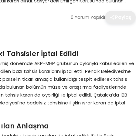
ptali kararı alındı. Sarıyer’deki Emirgan Korusu’nda bulunan…
0 Yorum Yapıldı
Paylaş
 Tahsisler İptal Edildi
 geçmiş dönemde AKP-MHP grubunun oylarıyla kabul edilen ve
en bazı tahsis kararlarını iptal etti. Pendik Belediyesi’ne
 parselin ticari amaçla kullanıldığı tespit edilerek tahsis
su’nda bulunan bölümün müze ve araştırma faaliyetlerinde
 tahsis kararı da oybirliği ile iptal edildi. Çatalca’da İBB
diyesi’ne bedelsiz tahsisine ilişkin ısrar kararı da iptal
apılan Anlaşma
delsiz tahsis kararları da iptal edildi. Fetih Parkı,