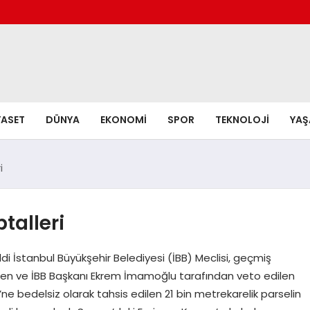
YASET
DÜNYA
EKONOMI
SPOR
TEKNOLOJI
YA
i
talleri
ildi İstanbul Büyükşehir Belediyesi (İBB) Meclisi, geçmiş
en ve İBB Başkanı Ekrem İmamoğlu tarafından veto edilen
si’ne bedelsiz olarak tahsis edilen 21 bin metrekarelik parselin