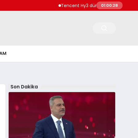
Tencent Hy3 dünya genelinde kullanıma
01:00:28
ŞAM
Son Dakika