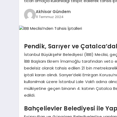
ticari amaçla kullanıldığı tespit edilerek tahsis i
Akhisar Gündem
11 Temmuz 2024
Pendik, Sarıyer ve Çatalca’daki
İstanbul Büyükşehir Belediyesi (İBB) Meclisi,
İBB Başkanı Ekrem İmamoğlu tarafından veto edil
bedelsiz olarak tahsis edilen 21 bin metrekarelik
iptali kararı alındı. Sarıyer’deki Emirgan Koru
kullanılmak üzere İstanbul Lale Vakfı adına alınan
mülkiyetine geçen binanın 4. katının Çatalca Bele
edildi.
Bahçelievler Belediyesi ile Y
Eyüpsultan ve Güngören Belediyeleri’ne yapılan be