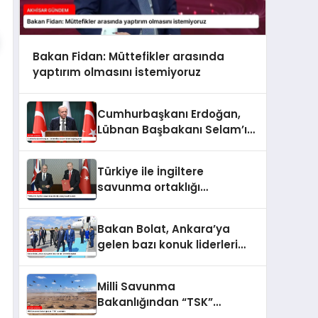
Bakan Fidan: Müttefikler arasında
yaptırım olmasını istemiyoruz
Cumhurbaşkanı Erdoğan,
Lübnan Başbakanı Selam’ı
ağırlayacak
Türkiye ile İngiltere
savunma ortaklığı
anlaşması imzaladı
Bakan Bolat, Ankara’ya
gelen bazı konuk liderleri
karşıladı
Milli Savunma
Bakanlığından “TSK”
paylaşımı