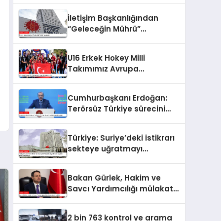
İletişim Başkanlığından
“Geleceğin Mührü”
paylaşımı
U16 Erkek Hokey Milli
Takımımız Avrupa
Şampiyonu oldu
Cumhurbaşkanı Erdoğan:
Terörsüz Türkiye sürecini
hedefine ulaştıracağız
Türkiye: Suriye’deki istikrarı
sekteye uğratmayı
amaçlayanlara en iyi yanıt;
birlik ve beraberlik
Bakan Gürlek, Hakim ve
Savcı Yardımcılığı mülakat
sonuçlarını açıkladı
2 bin 763 kontrol ve arama