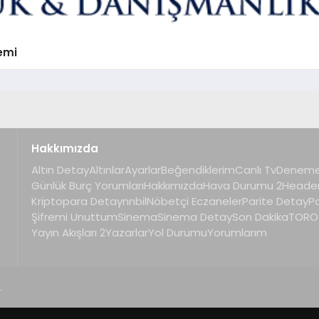
emi
Hakkımızda
Altın Detay
Altınlar
Ayarlar
Beğendiklerim
Canlı Tv
Deneme
Günlük Burç Yorumları
Hakkımızda
Hava Durumu 2
Heade
Kriptopara Detay
nnbil
Nöbetçi Eczaneler
Parite Detay
P
Şifremi Unuttum
Sinema
Sinema Detay
Son Dakika
TOROS
Yayın Akışları 2
Yazarlar
Yol Durumu
Yorumlarım
.