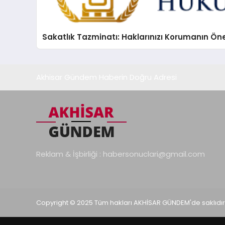
Sakatlık Tazminatı: Haklarınızı Korumanın Ön
Akhisar Gündem Haberin Doğru Adresi
Reklam & İşbirliği :
habersonuclari@gmail.com
Copyright © 2025 Tüm hakları AKHİSAR GÜNDEM'de saklıdır