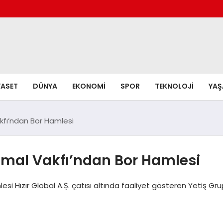
YASET
DÜNYA
EKONOMI
SPOR
TEKNOLOJI
YA
akfı’ndan Bor Hamlesi
tülmal Vakfı’ndan Bor Hamlesi
esi Hızır Global A.Ş. çatısı altında faaliyet gösteren Yetiş Gr