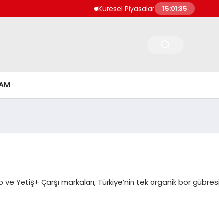
Küresel Piyasalar Jeopolitik Riskler ve M
15:01:35
ŞAM
up ve Yetiş+ Çarşı markaları, Türkiye’nin tek organik bor gübres