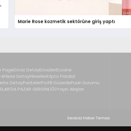
Marie Rose kozmetik sektörüne giriş yaptı
 Page
Döviz Detay
Dövizler
Eczane
r4
Hisse Detay
Hisseler
Kripto Paralar
arite Detay
Pariteler
Profili Düzenle
Puan Durumu
LAR’DA PAZAR GERGİNLİĞİ!
Yayın Akışları
Seobaz Haber Teması