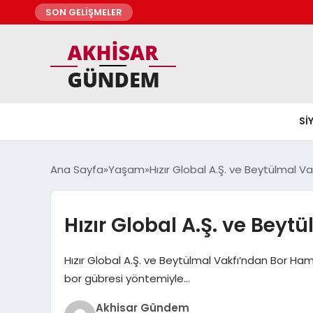
SON GELİŞMELER
SI
Ana Sayfa
Yaşam
Hızır Global A.Ş. ve Beytülmal V
Hızır Global A.Ş. ve Bey
Hızır Global A.Ş. ve Beytülmal Vakfı’ndan Bor Haml
bor gübresi yöntemiyle…
Akhisar Gündem