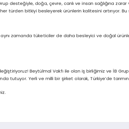
an İB Grup desteğiyle, doğa, çevre, canlı ve insan sağlığına
 türden bitkiyi besleyerek ürünlerin kalitesini artırıyor. Bu 
, aynı zamanda tüketiciler de daha besleyici ve doğal ürünle
 değiştiriyoruz! Beytülmal Vakfı ile olan iş birliğimiz ve İB 
utuyor. Yerli ve milli bir şirket olarak, Türkiye’de tarımın g
iz.