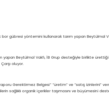
nik bor gübresi yöntemini kullanarak tarım yapan Beytülmal Va
ım yapan Beytülmal Vakfı, İB Grup desteğiyle birlikte ürettiğ
 Çarşı oluyor.
Raporu Gerektirmez Belgesi” “üretim” ve “satış izinlerini” ve
erin sağlıklı organik içerikler taşımasını ve büyümesini dest