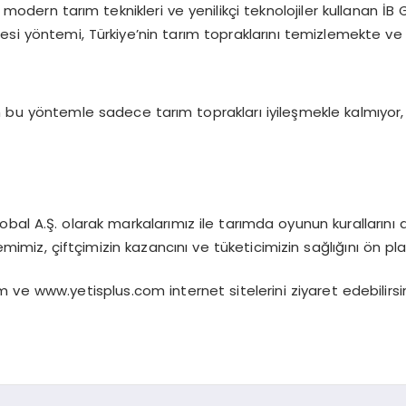
ine, modern tarım teknikleri ve yenilikçi teknolojiler kullan
i yöntemi, Türkiye’nin tarım topraklarını temizlemekte ve her
an bu yöntemle sadece tarım toprakları iyileşmekle kalmıyor
lobal A.Ş. olarak markalarımız ile tarımda oyunun kurallarını
 çiftçimizin kazancını ve tüketicimizin sağlığını ön planda t
 ve www.yetisplus.com internet sitelerini ziyaret edebilirsin