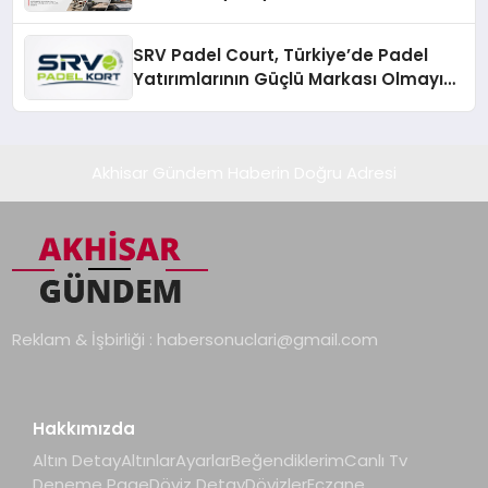
SRV Padel Court, Türkiye’de Padel
Yatırımlarının Güçlü Markası Olmayı
Sürdürüyor
Akhisar Gündem Haberin Doğru Adresi
Reklam & İşbirliği :
habersonuclari@gmail.com
Hakkımızda
Altın Detay
Altınlar
Ayarlar
Beğendiklerim
Canlı Tv
Deneme Page
Döviz Detay
Dövizler
Eczane