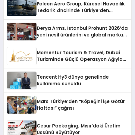
Falcon Aero Group, Küresel Havacılık
Tedarik Zincirinde Türkiye’den
Dünyaya Açılıyor
Derya Arms, İstanbul Prohunt 2026’da
yeni nesil ürünlerini ve global marka
vizyonunu sergiledi
Momentur Tourism & Travel, Dubai
Turizminde Güçlü Operasyon Ağıyla
Fark Yaratıyor
Tencent Hy3 dünya genelinde
kullanıma sunuldu
Mars Türkiye’den “Köpeğini İşe Götür
Haftası” çağrısı
Cesur Packaging, Mısır’daki Üretim
Üssünü Büyütüyor