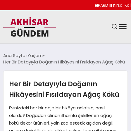
IPARD III Kırsal Kalk
SIYASET
Ana Sayfa
Yaşam
Her Bir Detayıyla Doğanın Hikâyesini Fısıldayan Ağaç Kökü
DÜNYA
EKONOMI
Her Bir Detayıyla Doğanın
Hikâyesini Fısıldayan Ağaç Kökü
SPOR
Evinizdeki her bir obje bir hikâye anlatsa, nasıl
TEKNOLOJI
olurdu? Doğadan alınan ilhamla şekillenen ağaç
kökü dekor ürünleri, yalnızca estetik açıdan değil,
YAŞAM
anlam derinliğiyle de dikkat çeker. Lagu gibi özgün