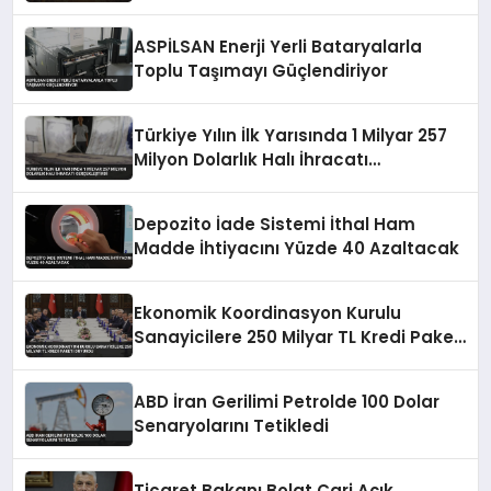
ASPİLSAN Enerji Yerli Bataryalarla
Toplu Taşımayı Güçlendiriyor
Türkiye Yılın İlk Yarısında 1 Milyar 257
Milyon Dolarlık Halı İhracatı
Gerçekleştirdi
Depozito İade Sistemi İthal Ham
Madde İhtiyacını Yüzde 40 Azaltacak
Ekonomik Koordinasyon Kurulu
Sanayicilere 250 Milyar TL Kredi Paketi
Duyurdu
ABD İran Gerilimi Petrolde 100 Dolar
Senaryolarını Tetikledi
Ticaret Bakanı Bolat Cari Açık