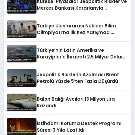
Küresel Piyasalar Jeopolitik Riskler ve
Merkez Bankası Kararlarıyla
Dalgalandı
Türkiye Uluslararası Nükleer Bilim
Olimpiyatı’na İlk Kez Yarışmacı
Katılıyor
Türkiye’nin Latin Amerika ve
Karayipler’e İhracatı 2,5 Milyar Dolara
Ulaştı
Jeopolitik Risklerin Azalması Brent
Petrolü Yüzde 5’ten Fazla Düşürdü
Balon Balığı Avcıları 13 Milyon Lira
Kazandı
İstihdamı Koruma Destek Programı
Süresi 3 Yıla Uzatıldı