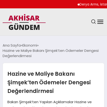
Derya Arms, İstanbul P
SIYASET
Ana Sayfa
Ekonomi
Hazine ve Maliye Bakanı Şimşek’ten Ödemeler Dengesi
DÜNYA
Değerlendirmesi
EKONOMI
Hazine ve Maliye Bakanı
SPOR
Şimşek’ten Ödemeler Dengesi
Değerlendirmesi
TEKNOLOJI
Bakan Şimşek’ten Yapılan Açıklamalar Hazine ve
YAŞAM