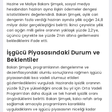
Hazine ve Maliye Bakanı Şimşek, sosyal medya
hesabından haziran ayına ilişkin ödemeler dengesi
istatistiklerini değerlendirdi. Bakan Şimşek, aylık cari
dengenin fazla verdiği haziran ayında yıllık açığın 24,8
milyar dolar gerçekleştiğini belirtti. İkinci çeyrekte yıllık
cari açığın milli gelire oranının yaklaşık yüzde 2,2’ye,
üçüncü çeyrekte ise yüzde 2’nin altına gerilemesini
beklediklerini ifade etti.
İşgücü Piyasasındaki Durum ve
Beklentiler
Bakan Şimşek, programlarının dengelenme ve
dezenflasyondaki olumlu sonuçlarına rağmen işgücü
piyasasındaki kısa vadeli olumsuz etkileri
gözlemlediklerini vurguladı. Haziranda işsizlik oranının
yüzde 9,2’ye yükseldiğini ancak bu yıl için Orta Vadeli
Program’dan daha düşük ve tek haneli işsizlik oranı
öngördüklerini belirtti. Bakan Şimşek, kalıcı refah artışı
sağlamak amacıyla programlarını kararlılıkla
uyguladıklarını ve işgücü piyasasının niceliği kadar