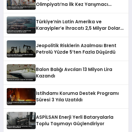
Olimpiyatı’na İlk Kez Yarışmacı
Katılıyor
Türkiye’nin Latin Amerika ve
Karayipler’e İhracatı 2,5 Milyar Dolara
Ulaştı
Jeopolitik Risklerin Azalması Brent
Petrolü Yüzde 5’ten Fazla Düşürdü
Balon Balığı Avcıları 13 Milyon Lira
Kazandı
İstihdamı Koruma Destek Programı
Süresi 3 Yıla Uzatıldı
ASPİLSAN Enerji Yerli Bataryalarla
Toplu Taşımayı Güçlendiriyor