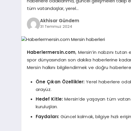
haberlere odaklanma, güncel gelişmeleri takip et
tüm vatandaşlar, yerel…
Akhisar Gündem
31 Temmuz 2024
Haberlermersin.com
, Mersin’in nabzını tutan
spor dünyasından son dakika haberlerine kadar 
Mersin halkını bilgilendirmek ve doğru haberle
Öne Çıkan Özellikler:
Yerel haberlere odak
arayüz.
Hedef Kitle:
Mersin’de yaşayan tüm vatandaş
kuruluşları.
Faydaları:
Güncel kalmak, bilgiye hızlı eriş