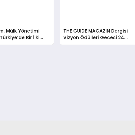
m, Mülk Yönetimi
THE GUIDE MAGAZIN Dergisi
ürkiye’de Bir İlki
Vizyon Ödülleri Gecesi 24
tirmek İçin Yayında
Aralık’ta