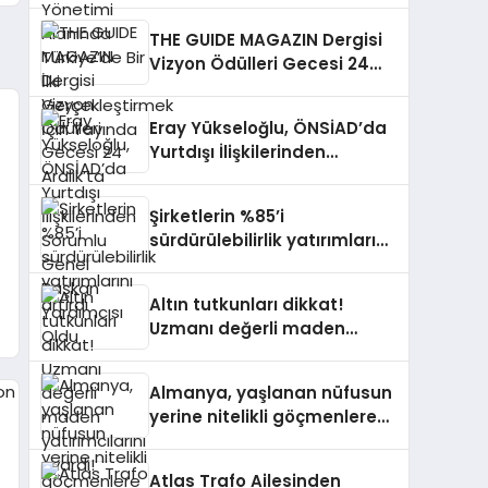
Yayında
THE GUIDE MAGAZIN Dergisi
Vizyon Ödülleri Gecesi 24
Aralık’ta
Eray Yükseloğlu, ÖNSİAD’da
Yurtdışı İlişkilerinden
Sorumlu Genel Başkan
Yardımcısı Oldu
Şirketlerin %85’i
sürdürülebilirlik yatırımlarını
artırdı
Altın tutkunları dikkat!
Uzmanı değerli maden
yatırımcılarını uyardı!
Almanya, yaşlanan nüfusun
yerine nitelikli göçmenlere
kapılarını açıyor
Atlas Trafo Ailesinden