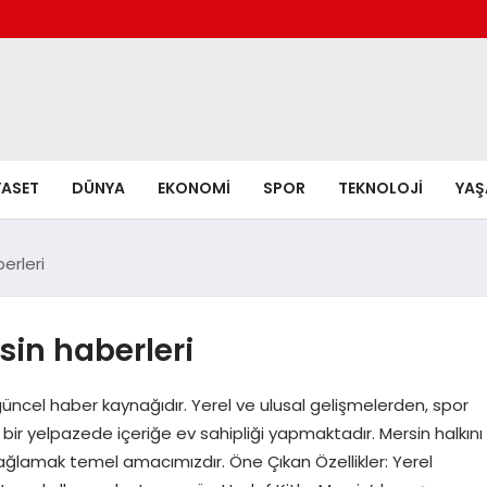
YASET
DÜNYA
EKONOMI
SPOR
TEKNOLOJI
YA
erleri
in haberleri
üncel haber kaynağıdır. Yerel ve ulusal gelişmelerden, spor
ir yelpazede içeriğe ev sahipliği yapmaktadır. Mersin halkını
ağlamak temel amacımızdır. Öne Çıkan Özellikler: Yerel