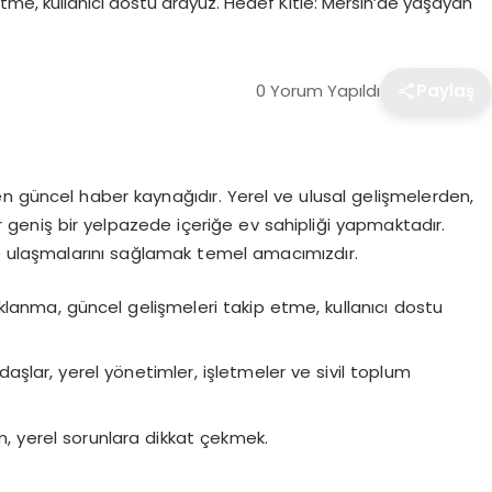
me, kullanıcı dostu arayüz. Hedef Kitle: Mersin’de yaşayan
0 Yorum Yapıldı
Paylaş
 en güncel haber kaynağıdır. Yerel ve ulusal gelişmelerden,
geniş bir yelpazede içeriğe ev sahipliği yapmaktadır.
re ulaşmalarını sağlamak temel amacımızdır.
lanma, güncel gelişmeleri takip etme, kullanıcı dostu
lar, yerel yönetimler, işletmeler ve sivil toplum
im, yerel sorunlara dikkat çekmek.