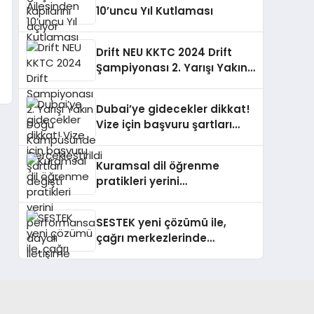
10’uncu Yıl Kutlaması
Drift NEU KKTC 2024 Drift
Şampiyonası 2. Yarışı Yakın
Doğu Kampüsünde
Gerçekleştirildi
Dubai’ye gidecekler dikkat!
Vize için başvuru şartları
değişti
Kuramsal dil öğrenme
pratikleri yerini
performansa dayalı
iletişime bırakıyor
SESTEK yeni çözümü ile,
çağrı merkezlerinde
kapasite planlama
verimliliğini 4 kat artırıyor