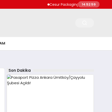
Cesur Packaging, Mısır’daki Üretim Üs
14:52:59
ŞAM
Son Dakika