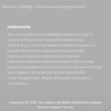
Reklam & İşbirliği :
habersonuclari@gmail.com
Hakkımızda
Altın Detay
Altınlar
Ayarlar
Beğendiklerim
Canlı Tv
Deneme Page
Döviz Detay
Dövizler
Eczane
Günlük Burç Yorumları
Hakkımızda
Hava Durumu 2
Header4
Hisse Detay
Hisseler
Kripto Paralar
Kriptopara Detay
nnbil
Nöbetçi Eczaneler
Parite Detay
Parite Detay
Pariteler
Profili Düzenle
Puan Durumu
Şifremi Unuttum
Sinema
Sinema Detay
Son Dakika
TOROSLAR’DA PAZAR GERGİNLİĞİ!
Yayın Akışları
Yayın Akışları 2
Yazarlar
Yol Durumu
Yorumlarım
Copyright © 2025 Tüm hakları AKHİSAR GÜNDEM'de saklıdır.
Seobaz Haber Teması