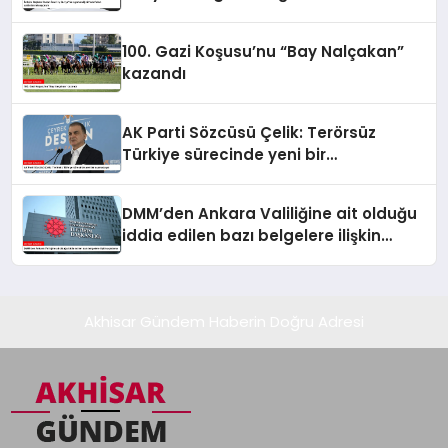
saldırılarını kınıyorum
100. Gazi Koşusu’nu “Bay Nalçakan”
kazandı
AK Parti Sözcüsü Çelik: Terörsüz
Türkiye sürecinde yeni bir
aşamadayız
DMM’den Ankara Valiliğine ait olduğu
iddia edilen bazı belgelere ilişkin
açıklama
Akhisar Gündem Haberin Doğru Adresi