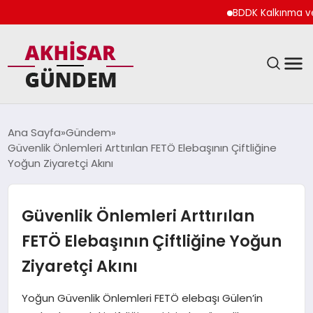
BDDK Kalkınma ve Yatırı
SIYASET
Ana Sayfa
Gündem
Güvenlik Önlemleri Arttırılan FETÖ Elebaşının Çiftliğine
DÜNYA
Yoğun Ziyaretçi Akını
EKONOMI
Güvenlik Önlemleri Arttırılan
SPOR
FETÖ Elebaşının Çiftliğine Yoğun
Ziyaretçi Akını
TEKNOLOJI
Yoğun Güvenlik Önlemleri FETÖ elebaşı Gülen’in
YAŞAM