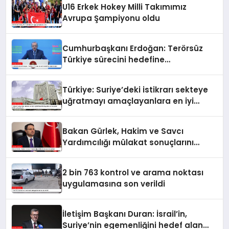
U16 Erkek Hokey Milli Takımımız
Avrupa Şampiyonu oldu
Cumhurbaşkanı Erdoğan: Terörsüz
Türkiye sürecini hedefine
ulaştıracağız
Türkiye: Suriye’deki istikrarı sekteye
uğratmayı amaçlayanlara en iyi
yanıt; birlik ve beraberlik
Bakan Gürlek, Hakim ve Savcı
Yardımcılığı mülakat sonuçlarını
açıkladı
2 bin 763 kontrol ve arama noktası
uygulamasına son verildi
İletişim Başkanı Duran: İsrail’in,
Suriye’nin egemenliğini hedef alan