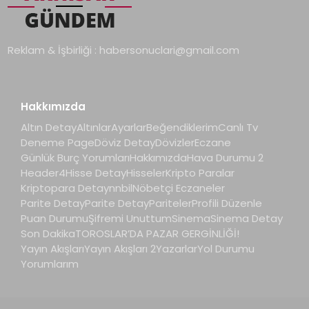
Reklam & İşbirliği :
habersonuclari@gmail.com
Hakkımızda
Altın Detay
Altınlar
Ayarlar
Beğendiklerim
Canlı Tv
Deneme Page
Döviz Detay
Dövizler
Eczane
Günlük Burç Yorumları
Hakkımızda
Hava Durumu 2
Header4
Hisse Detay
Hisseler
Kripto Paralar
Kriptopara Detay
nnbil
Nöbetçi Eczaneler
Parite Detay
Parite Detay
Pariteler
Profili Düzenle
Puan Durumu
Şifremi Unuttum
Sinema
Sinema Detay
Son Dakika
TOROSLAR’DA PAZAR GERGİNLİĞİ!
Yayın Akışları
Yayın Akışları 2
Yazarlar
Yol Durumu
Yorumlarım