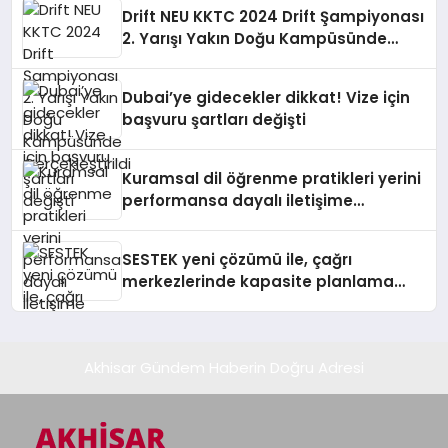
Drift NEU KKTC 2024 Drift Şampiyonası
2. Yarışı Yakın Doğu Kampüsünde
Gerçekleştirildi
Dubai’ye gidecekler dikkat! Vize için
başvuru şartları değişti
Kuramsal dil öğrenme pratikleri yerini
performansa dayalı iletişime
bırakıyor
SESTEK yeni çözümü ile, çağrı
merkezlerinde kapasite planlama
verimliliğini 4 kat artırıyor
Akhisar Gündem Haberin Doğru Adresi