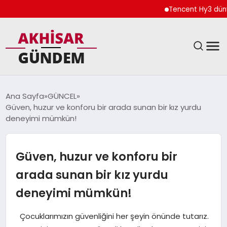
Tencent Hy3 dünya 
SIYASET
Ana Sayfa
GÜNCEL
Güven, huzur ve konforu bir arada sunan bir kız yurdu
DÜNYA
deneyimi mümkün!
EKONOMI
Güven, huzur ve konforu bir
SPOR
arada sunan bir kız yurdu
deneyimi mümkün!
TEKNOLOJI
Çocuklarımızın güvenliğini her şeyin önünde tutarız.
YAŞAM