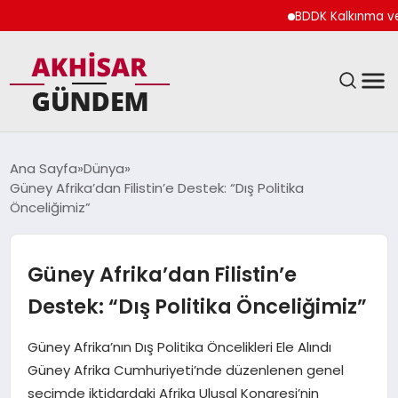
BDDK Kalkınma ve Yatır
SIYASET
Ana Sayfa
Dünya
Güney Afrika’dan Filistin’e Destek: “Dış Politika
DÜNYA
Önceliğimiz”
EKONOMI
Güney Afrika’dan Filistin’e
SPOR
Destek: “Dış Politika Önceliğimiz”
TEKNOLOJI
Güney Afrika’nın Dış Politika Öncelikleri Ele Alındı
Güney Afrika Cumhuriyeti’nde düzenlenen genel
YAŞAM
seçimde iktidardaki Afrika Ulusal Kongresi’nin