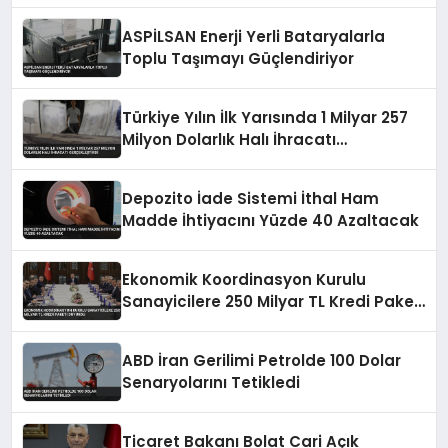
ASPİLSAN Enerji Yerli Bataryalarla
Toplu Taşımayı Güçlendiriyor
Türkiye Yılın İlk Yarısında 1 Milyar 257
Milyon Dolarlık Halı İhracatı
Gerçekleştirdi
Depozito İade Sistemi İthal Ham
Madde İhtiyacını Yüzde 40 Azaltacak
Ekonomik Koordinasyon Kurulu
Sanayicilere 250 Milyar TL Kredi Paketi
Duyurdu
ABD İran Gerilimi Petrolde 100 Dolar
Senaryolarını Tetikledi
Ticaret Bakanı Bolat Cari Açık