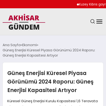
Kuzey Kıbrıs gayrimenku
SIYASET
Ana Sayfa
Ekonomi
Güneş Enerjisi Küresel Piyasa Görünümü 2024 Raporu:
DÜNYA
Güneş Enerjisi Kapasitesi Artıyor
EKONOMI
Güneş Enerjisi Küresel Piyasa
SPOR
Görünümü 2024 Raporu: Güneş
Enerjisi Kapasitesi Artıyor
TEKNOLOJI
Küresel Güneş Enerjisi Kurulu Kapasitesi 1,6 Teravata
YAŞAM