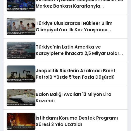
Merkez Bankası Kararlarıyla
Dalgalandı
Türkiye Uluslararası Nükleer Bilim
Olimpiyatı’na İlk Kez Yarışmacı
Katılıyor
Türkiye’nin Latin Amerika ve
Karayipler’e İhracatı 2,5 Milyar Dolara
Ulaştı
Jeopolitik Risklerin Azalması Brent
Petrolü Yüzde 5’ten Fazla Düşürdü
Balon Balığı Avcıları 13 Milyon Lira
Kazandı
İstihdamı Koruma Destek Programı
Süresi 3 Yıla Uzatıldı