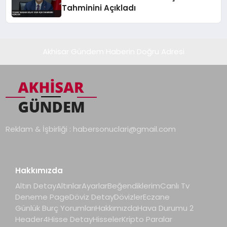
Tahminini Açıkladı
Akhisar Gündem Haberin Doğru Adresi
Reklam & İşbirliği :
habersonuclari@gmail.com
Hakkımızda
Altın Detay
Altınlar
Ayarlar
Beğendiklerim
Canlı Tv
Deneme Page
Döviz Detay
Dövizler
Eczane
Günlük Burç Yorumları
Hakkımızda
Hava Durumu 2
Header4
Hisse Detay
Hisseler
Kripto Paralar