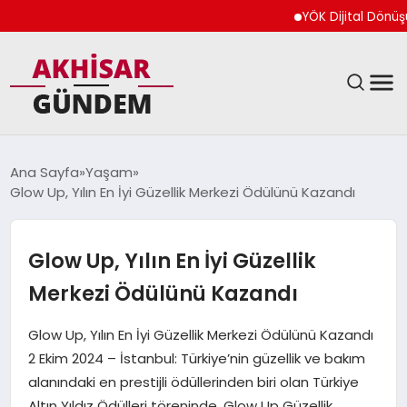
YÖK Dijital Dönüşüm İçi
SIYASET
Ana Sayfa
Yaşam
Glow Up, Yılın En İyi Güzellik Merkezi Ödülünü Kazandı
DÜNYA
EKONOMI
Glow Up, Yılın En İyi Güzellik
Merkezi Ödülünü Kazandı
SPOR
Glow Up, Yılın En İyi Güzellik Merkezi Ödülünü Kazandı
TEKNOLOJI
2 Ekim 2024 – İstanbul: Türkiye’nin güzellik ve bakım
alanındaki en prestijli ödüllerinden biri olan Türkiye
YAŞAM
Altın Yıldız Ödülleri töreninde, Glow Up Güzellik