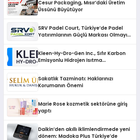
Cesur Packaging, Mısır’daki Üretim
Üssünü Büyütüyor
SRV Padel Court, Türkiye’de Padel
Yatırımlarının Güçlü Markası Olmayı
Sürdürüyor
Kleen-Hy-Dro-Gen Inc., Sıfır Karbon
Emisyonlu Hidrojen Isıtma
Teknolojisinde ISO ve TSSA
Düzenleyici Onaylarını Aldı
Sakatlık Tazminatı: Haklarınızı
Korumanın Önemi
Marie Rose kozmetik sektörüne giriş
yaptı
Daikin’den akıllı iklimlendirmede yeni
dönem: Madoka Plus Türkiye’de