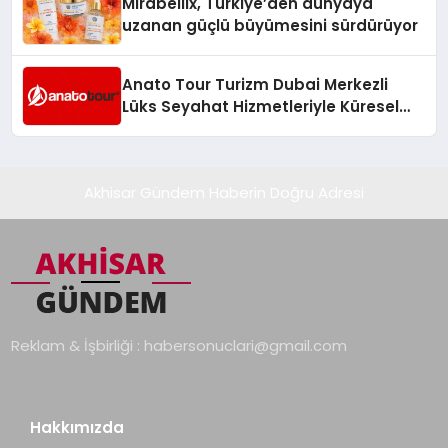
Mirabellix, Türkiye’den dünyaya
uzanan güçlü büyümesini sürdürüyor
Anato Tour Turizm Dubai Merkezli
Lüks Seyahat Hizmetleriyle Küresel
Turizmde Öne Çıkıyor
Akhisar Gündem Haberin Doğru Adresi
Reklam & İşbirliği :
habersonuclari@gmail.com
Hakkımızda