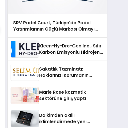
SRV Padel Court, Türkiye’de Padel
Yatırımlarının Güçlü Markası Olmayı
Sürdürüyor
Kleen-Hy-Dro-Gen Inc., Sıfır
Karbon Emisyonlu Hidrojen
Isıtma Teknolojisinde ISO ve
TSSA Düzenleyici Onaylarını
Sakatlık Tazminatı:
Aldı
Haklarınızı Korumanın
Önemi
Marie Rose kozmetik
sektörüne giriş yaptı
Daikin’den akıllı
iklimlendirmede yeni
dönem: Madoka Plus