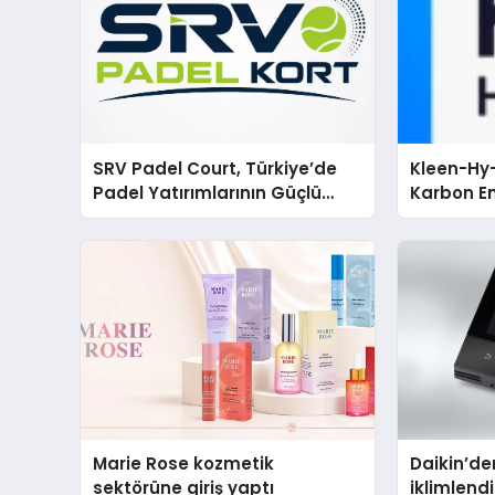
SRV Padel Court, Türkiye’de
Kleen-Hy-
Padel Yatırımlarının Güçlü
Karbon Em
Markası Olmayı Sürdürüyor
Isıtma Te
TSSA Düze
Aldı
Marie Rose kozmetik
Daikin’den
sektörüne giriş yaptı
iklimlen