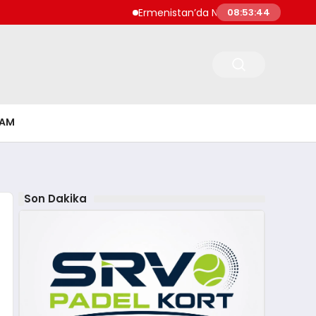
Ermenistan’da Nikol Paşinyan Yeniden Ba
08:53:45
ŞAM
Son Dakika