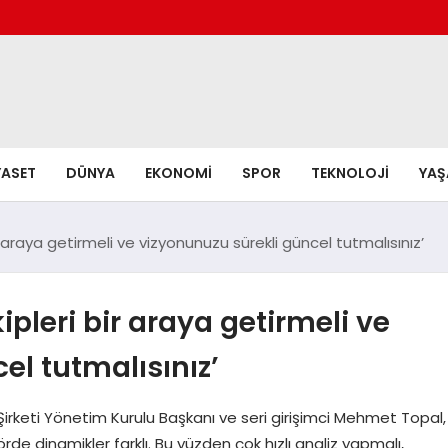
YASET
DÜNYA
EKONOMI
SPOR
TEKNOLOJI
YA
bir araya getirmeli ve vizyonunuzu sürekli güncel tutmalısınız’
kipleri bir araya getirmeli ve
el tutmalısınız’
keti Yönetim Kurulu Başkanı ve seri girişimci Mehmet Topal,
rde dinamikler farklı. Bu yüzden çok hızlı analiz yapmalı,