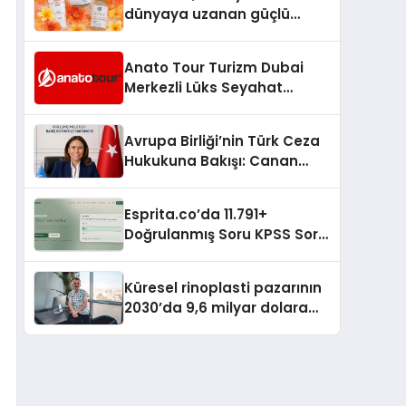
dünyaya uzanan güçlü
büyümesini sürdürüyor
Anato Tour Turizm Dubai
Merkezli Lüks Seyahat
Hizmetleriyle Küresel
Turizmde Öne Çıkıyor
Avrupa Birliği’nin Türk Ceza
Hukukuna Bakışı: Canan
Yılmaz ile Özel Röportaj
Esprita.co’da 11.791+
Doğrulanmış Soru KPSS Soru
Çözün
Küresel rinoplasti pazarının
2030’da 9,6 milyar dolara
ulaşması bekleniyor