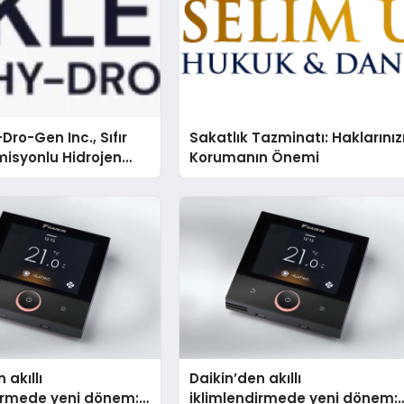
Dro-Gen Inc., Sıfır
Sakatlık Tazminatı: Haklarınız
isyonlu Hidrojen
Korumanın Önemi
knolojisinde ISO ve
nleyici Onaylarını
 akıllı
Daikin’den akıllı
dirmede yeni dönem:
iklimlendirmede yeni dönem: