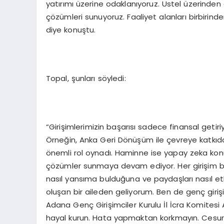
yatırımı üzerine odaklanıyoruz. Ustel üzerinden
çözümleri sunuyoruz. Faaliyet alanları birbirinden
diye konuştu.
Topal, şunları söyledi:
“Girişimlerimizin başarısı sadece finansal getiri
Örneğin, Anka Geri Dönüşüm ile çevreye katkıda 
önemli rol oynadı. Haminne ise yapay zeka konu
çözümler sunmaya devam ediyor. Her girişim b
nasıl yansıma bulduğuna ve paydaşları nasıl etk
oluşan bir aileden geliyorum. Ben de genç girişi
Adana Genç Girişimciler Kurulu İl İcra Komitesi
hayal kurun. Hata yapmaktan korkmayın. Cesur o