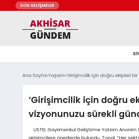
SON GELİŞMELER
SI
Ana Sayfa
Yaşam
‘Girişimcilik için doğru ekipleri 
‘Girişimcilik için doğru e
vizyonunuzu sürekli günc
USTEL Gayrimenkul Geliştirme Yatırım Anonim Şir
girişimcilere önerilerde bulundu. Topal, “Her sektö