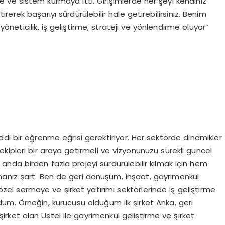
 ve sistem kurmaya itti. Girişimlerde her şeyi kendiniz
erek başarıyı sürdürülebilir hale getirebilirsiniz. Benim
neticilik, iş geliştirme, strateji ve yönlendirme oluyor”
ddi bir öğrenme eğrisi gerektiriyor. Her sektörde dinamikler
 ekipleri bir araya getirmeli ve vizyonunuzu sürekli güncel
 anda birden fazla projeyi sürdürülebilir kılmak için hem
manız şart. Ben de geri dönüşüm, inşaat, gayrimenkul
, özel sermaye ve şirket yatırımı sektörlerinde iş geliştirme
m. Örneğin, kurucusu olduğum ilk şirket Anka, geri
ket olan Ustel ile gayrimenkul geliştirme ve şirket