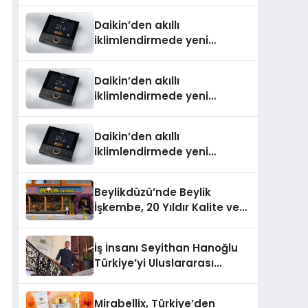
Türkiye’de
Daikin’den akıllı
iklimlendirmede yeni
dönem: Madoka Plus
Türkiye’de
Daikin’den akıllı
iklimlendirmede yeni
dönem: Madoka Plus
Türkiye’de
Daikin’den akıllı
iklimlendirmede yeni
dönem: Madoka Plus
Türkiye’de
Beylikdüzü’nde Beylik
İşkembe, 20 Yıldır Kalite ve
Lezzetin Değişmeyen Adresi
İş İnsanı Seyithan Hanoğlu
Türkiye’yi Uluslararası
Arenada Tanıtmayı
Hedefliyor
Mirabellix, Türkiye’den