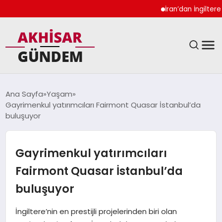
İran’dan İngiltere Ukr
SIYASET
Ana Sayfa
Yaşam
Gayrimenkul yatırımcıları Fairmont Quasar İstanbul’da
DÜNYA
buluşuyor
EKONOMI
Gayrimenkul yatırımcıları
SPOR
Fairmont Quasar İstanbul’da
buluşuyor
TEKNOLOJI
İngiltere’nin en prestijli projelerinden biri olan
YAŞAM