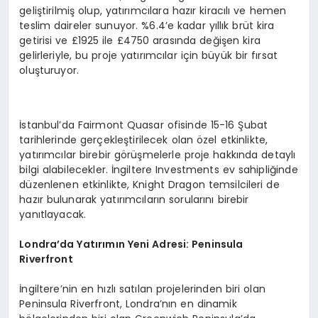
geliştirilmiş olup, yatırımcılara hazır kiracılı ve hemen
teslim daireler sunuyor. %6.4’e kadar yıllık brüt kira
getirisi ve £1925 ile £4750 arasında değişen kira
gelirleriyle, bu proje yatırımcılar için büyük bir fırsat
oluşturuyor.
İstanbul’da Fairmont Quasar ofisinde 15-16 Şubat
tarihlerinde gerçekleştirilecek olan özel etkinlikte,
yatırımcılar birebir görüşmelerle proje hakkında detaylı
bilgi alabilecekler. İngiltere Investments ev sahipliğinde
düzenlenen etkinlikte, Knight Dragon temsilcileri de
hazır bulunarak yatırımcıların sorularını birebir
yanıtlayacak.
Londra’
da Yatırımın Yeni Adresi: Peninsula
Riverfront
İngiltere’nin en hızlı satılan projelerinden biri olan
Peninsula Riverfront, Londra’nın en dinamik