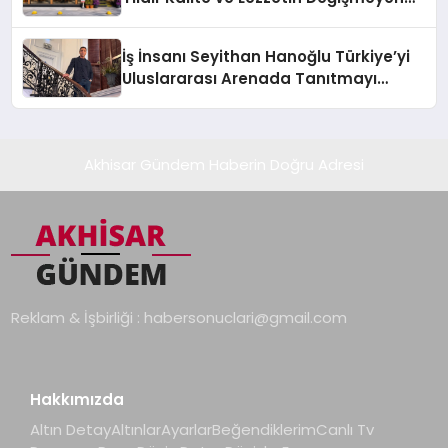
Adresi
İş İnsanı Seyithan Hanoğlu Türkiye’yi
Uluslararası Arenada Tanıtmayı
Hedefliyor
Akhisar Gündem Haberin Doğru Adresi
Reklam & İşbirliği :
habersonuclari@gmail.com
Hakkımızda
Altın Detay
Altınlar
Ayarlar
Beğendiklerim
Canlı Tv