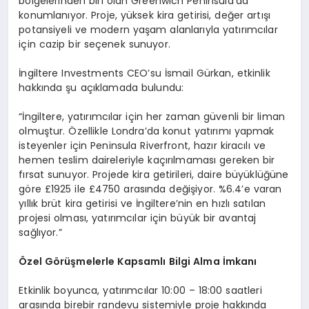
bölgelerinden biri olan Greenwich Peninsula’da
konumlanıyor. Proje, yüksek kira getirisi, değer artışı
potansiyeli ve modern yaşam alanlarıyla yatırımcılar
için cazip bir seçenek sunuyor.
İngiltere Investments CEO’su İsmail Gürkan, etkinlik
hakkında şu açıklamada bulundu:
“İngiltere, yatırımcılar için her zaman güvenli bir liman
olmuştur. Özellikle Londra’da konut yatırımı yapmak
isteyenler için Peninsula Riverfront, hazır kiracılı ve
hemen teslim daireleriyle kaçırılmaması gereken bir
fırsat sunuyor. Projede kira getirileri, daire büyüklüğüne
göre £1925 ile £4750 arasında değişiyor. %6.4’e varan
yıllık brüt kira getirisi ve İngiltere’nin en hızlı satılan
projesi olması, yatırımcılar için büyük bir avantaj
sağlıyor.”
Özel G
ö
rüşmelerle Kapsamlı Bilgi Alma İmkanı
Etkinlik boyunca, yatırımcılar 10:00 – 18:00 saatleri
arasında birebir randevu sistemiyle proje hakkında