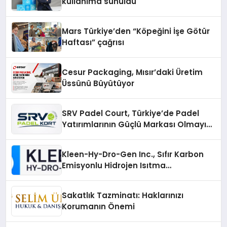
kullanıma sunuldu
Mars Türkiye’den “Köpeğini İşe Götür
Haftası” çağrısı
Cesur Packaging, Mısır’daki Üretim
Üssünü Büyütüyor
SRV Padel Court, Türkiye’de Padel
Yatırımlarının Güçlü Markası Olmayı
Sürdürüyor
Kleen-Hy-Dro-Gen Inc., Sıfır Karbon
Emisyonlu Hidrojen Isıtma
Teknolojisinde ISO ve TSSA
Düzenleyici Onaylarını Aldı
Sakatlık Tazminatı: Haklarınızı
Korumanın Önemi