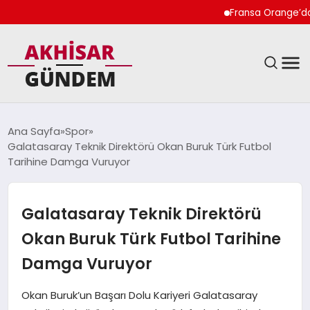
Fransa Orange’da K
SIYASET
Ana Sayfa
Spor
Galatasaray Teknik Direktörü Okan Buruk Türk Futbol
DÜNYA
Tarihine Damga Vuruyor
EKONOMI
Galatasaray Teknik Direktörü
SPOR
Okan Buruk Türk Futbol Tarihine
Damga Vuruyor
TEKNOLOJI
Okan Buruk’un Başarı Dolu Kariyeri Galatasaray
YAŞAM