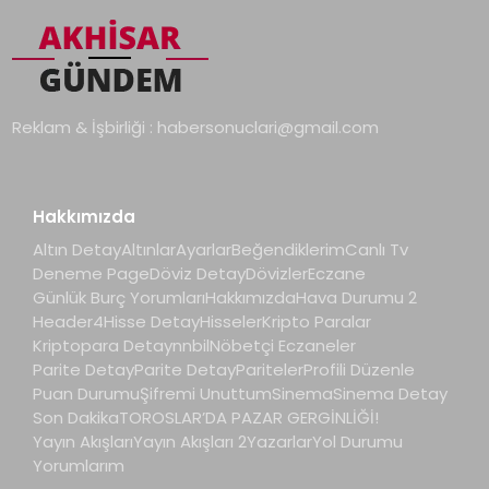
Reklam & İşbirliği :
habersonuclari@gmail.com
Hakkımızda
Altın Detay
Altınlar
Ayarlar
Beğendiklerim
Canlı Tv
Deneme Page
Döviz Detay
Dövizler
Eczane
Günlük Burç Yorumları
Hakkımızda
Hava Durumu 2
Header4
Hisse Detay
Hisseler
Kripto Paralar
Kriptopara Detay
nnbil
Nöbetçi Eczaneler
Parite Detay
Parite Detay
Pariteler
Profili Düzenle
Puan Durumu
Şifremi Unuttum
Sinema
Sinema Detay
Son Dakika
TOROSLAR’DA PAZAR GERGİNLİĞİ!
Yayın Akışları
Yayın Akışları 2
Yazarlar
Yol Durumu
Yorumlarım