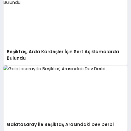
Beşiktaş, Arda Kardeşler İçin Sert Açıklamalarda
Bulundu
Galatasaray ile Beşiktaş Arasındaki Dev Derbi