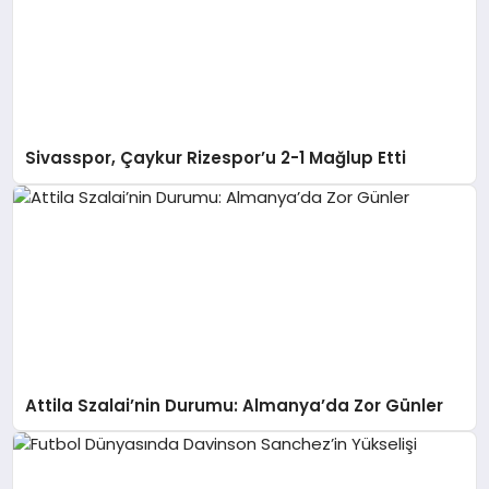
Sivasspor, Çaykur Rizespor’u 2-1 Mağlup Etti
Attila Szalai’nin Durumu: Almanya’da Zor Günler