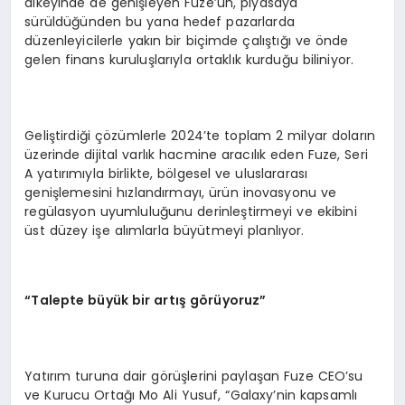
dikeyinde de genişleyen Fuze’un, piyasaya
sürüldüğünden bu yana hedef pazarlarda
düzenleyicilerle yakın bir biçimde çalıştığı ve önde
gelen finans kuruluşlarıyla ortaklık kurduğu biliniyor.
Geliştirdiği çözümlerle 2024’te toplam 2 milyar doların
üzerinde dijital varlık hacmine aracılık eden Fuze, Seri
A yatırımıyla birlikte, bölgesel ve uluslararası
genişlemesini hızlandırmayı, ürün inovasyonu ve
regülasyon uyumluluğunu derinleştirmeyi ve ekibini
üst düzey işe alımlarla büyütmeyi planlıyor.
“Talepte büyük bir artış görüyoruz”
Yatırım turuna dair görüşlerini paylaşan Fuze CEO’su
ve Kurucu Ortağı Mo Ali Yusuf, “Galaxy’nin kapsamlı