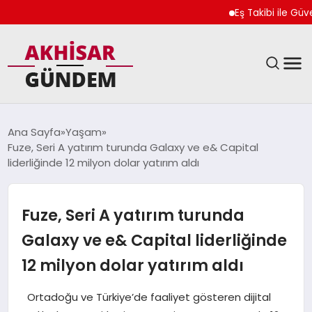
Eş Takibi ile Güvenliğin
SIYASET
Ana Sayfa
Yaşam
Fuze, Seri A yatırım turunda Galaxy ve e& Capital
DÜNYA
liderliğinde 12 milyon dolar yatırım aldı
EKONOMI
Fuze, Seri A yatırım turunda
SPOR
Galaxy ve e& Capital liderliğinde
12 milyon dolar yatırım aldı
TEKNOLOJI
Ortadoğu ve Türkiye’de faaliyet gösteren dijital
YAŞAM