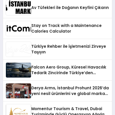
Av Tüfekleri ile Doğanın Keyfini Çıkarın
Stay on Track with a Maintenance
Calories Calculator
Türkiye Rehber ile İşletmenizi Zirveye
Taşıyın
Falcon Aero Group, Küresel Havacılık
Tedarik Zincirinde Türkiye’den
Dünyaya Açılıyor
Derya Arms, İstanbul Prohunt 2026’da
yeni nesil ürünlerini ve global marka
vizyonunu sergiledi
Momentur Tourism & Travel, Dubai
Turizminde Güçlü Operasyon Ağıyla