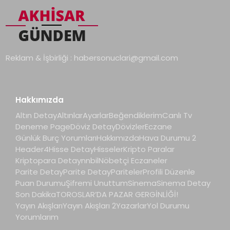
Reklam & İşbirliği :
habersonuclari@gmail.com
Hakkımızda
Altın Detay
Altınlar
Ayarlar
Beğendiklerim
Canlı Tv
Deneme Page
Döviz Detay
Dövizler
Eczane
Günlük Burç Yorumları
Hakkımızda
Hava Durumu 2
Header4
Hisse Detay
Hisseler
Kripto Paralar
Kriptopara Detay
nnbil
Nöbetçi Eczaneler
Parite Detay
Parite Detay
Pariteler
Profili Düzenle
Puan Durumu
Şifremi Unuttum
Sinema
Sinema Detay
Son Dakika
TOROSLAR’DA PAZAR GERGİNLİĞİ!
Yayın Akışları
Yayın Akışları 2
Yazarlar
Yol Durumu
Yorumlarım