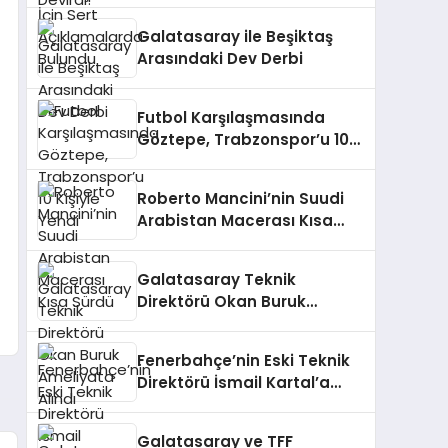
Galatasaray ile Beşiktaş
Arasındaki Dev Derbi
Futbol Karşılaşmasında
Göztepe, Trabzonspor’u 10
Kişiyle Yendi
Roberto Mancini’nin Suudi
Arabistan Macerası Kısa
Sürdü
Galatasaray Teknik
Direktörü Okan Buruk
Ameliyata Alındı
Fenerbahçe’nin Eski Teknik
Direktörü İsmail Kartal’a
Gelen Teklifler
Galatasaray ve TFF