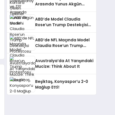
Arasında Yunus Akgün
Gerilimi
ABD’de Model Claudia
Rose’un Trump Destekçisi
Protestosu
ABD’de NFL Maçında Model
Claudia Rose’un Trump
Protestosu
Avustralya’da At Yarışındaki
Mucize: Think About It
Beşiktaş, Konyaspor’u 2-0
Mağlup Etti!