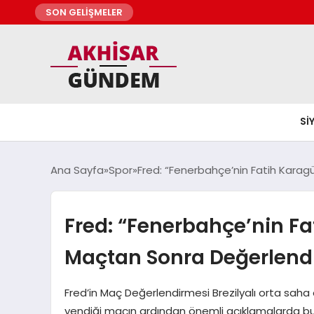
SON GELİŞMELER
SI
Ana Sayfa
Spor
Fred: “Fenerbahçe’nin Fatih Kara
Fred: “Fenerbahçe’nin F
Maçtan Sonra Değerlend
Fred’in Maç Değerlendirmesi Brezilyalı orta sah
yendiği maçın ardından önemli açıklamalarda bu