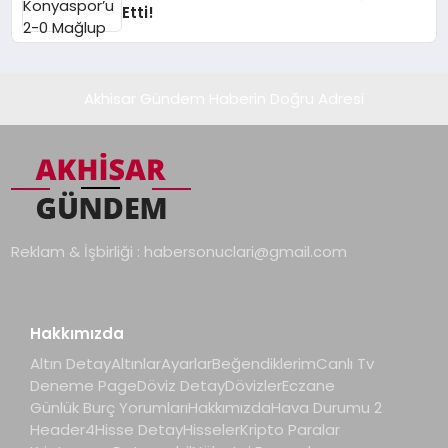
Etti!
Akhisar Gündem Haberin Doğru Adresi
Reklam & İşbirliği :
habersonuclari@gmail.com
Hakkımızda
Altın Detay
Altınlar
Ayarlar
Beğendiklerim
Canlı Tv
Deneme Page
Döviz Detay
Dövizler
Eczane
Günlük Burç Yorumları
Hakkımızda
Hava Durumu 2
Header4
Hisse Detay
Hisseler
Kripto Paralar