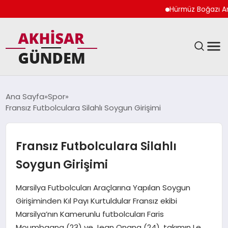
Hürmüz Boğazı Anla
SIYASET
Ana Sayfa
Spor
Fransız Futbolculara Silahlı Soygun Girişimi
DÜNYA
EKONOMI
Fransız Futbolculara Silahlı
Soygun Girişimi
SPOR
Marsilya Futbolcuları Araçlarına Yapılan Soygun
TEKNOLOJI
Girişiminden Kıl Payı Kurtuldular Fransız ekibi
Marsilya’nın Kamerunlu futbolcuları Faris
YAŞAM
Moumbagna (23) ve Jean Onana (24), takımın Le