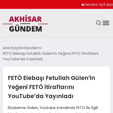
Tencent Hy3 dünya ge
SIYASET
Ana Sayfa
Gündem
FETÖ Elebaşı Fetullah Gülen’in Yeğeni FETÖ İtiraflarını
DÜNYA
YouTube’da Yayınladı
EKONOMI
FETÖ Elebaşı Fetullah Gülen’in
SPOR
Yeğeni FETÖ İtiraflarını
YouTube’da Yayınladı
TEKNOLOJI
Ebulseme Gülen, Youtube Kanalında FETÖ İle İlgili
YAŞAM