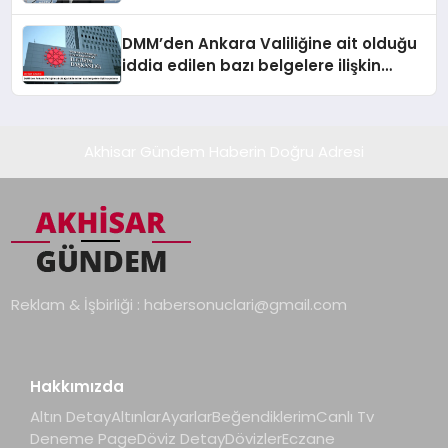
aşamadayız
DMM’den Ankara Valiliğine ait olduğu
iddia edilen bazı belgelere ilişkin
açıklama
Akhisar Gündem Haberin Doğru Adresi
Reklam & İşbirliği :
habersonuclari@gmail.com
Hakkımızda
Altın Detay
Altınlar
Ayarlar
Beğendiklerim
Canlı Tv
Deneme Page
Döviz Detay
Dövizler
Eczane