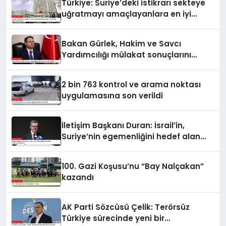
Türkiye: Suriye’deki istikrarı sekteye
uğratmayı amaçlayanlara en iyi
yanıt; birlik ve beraberlik
Bakan Gürlek, Hakim ve Savcı
Yardımcılığı mülakat sonuçlarını
açıkladı
2 bin 763 kontrol ve arama noktası
uygulamasına son verildi
İletişim Başkanı Duran: İsrail’in,
Suriye’nin egemenliğini hedef alan
saldırılarını kınıyorum
100. Gazi Koşusu’nu “Bay Nalçakan”
kazandı
AK Parti Sözcüsü Çelik: Terörsüz
Türkiye sürecinde yeni bir