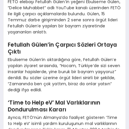
FETÖ elebaşı Fetullah Gülen’in yeğeni Ebulseme Gülen,
“Delice Muhabbet” adlı YouTube kanalı üzerinden FETÖ
ile ilgili çarpıcı açıklamalarda bulundu. Gülen, 15
Temmuz darbe girişiminden 2 sene sonra örgüt lideri
Fetullah Gülen’e yapılan bir bayram ziyaretinde
yaşananları anlattı.
Fetullah Gülen’in Çarpıcı Sözleri Ortaya
Çıktı
Ebulseme Gülen’in aktardığına göre, Fetullah Gülen’e
yapılan ziyaret sırasında, “Hocam, Türkiye’de sizi seven
insanlar hapislerde, yine buruk bir bayram yaşıyoruz”
denildi. Bu sözler üzerine örgüt lideri sinirli bir şekilde,
“Zamanında ben çok yattım, biraz da onlar yatsın”
dediği ifşa edildi.
‘Time to Help eV’ Mal Varlıklarının
Dondurulması Kararı
Ayrıca, FETÖ’nün Almanya’da faaliyet gösteren ‘Time
to Help eV’ isimli yardım kuruluşunun mal varlıklarının