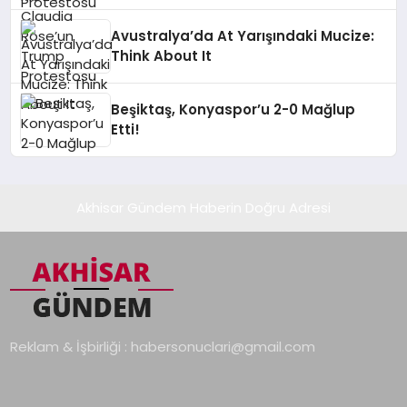
Avustralya’da At Yarışındaki Mucize:
Think About It
Beşiktaş, Konyaspor’u 2-0 Mağlup
Etti!
Akhisar Gündem Haberin Doğru Adresi
Reklam & İşbirliği :
habersonuclari@gmail.com