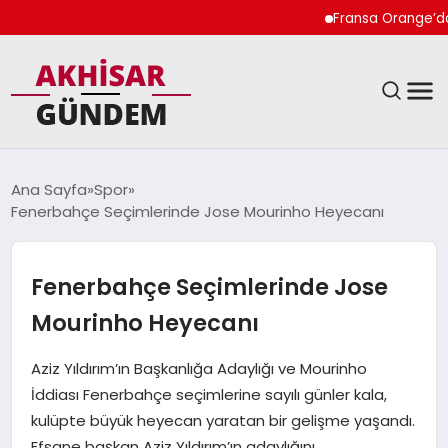
Fransa Orange’da K
SIYASET
Ana Sayfa
Spor
Fenerbahçe Seçimlerinde Jose Mourinho Heyecanı
DÜNYA
EKONOMI
Fenerbahçe Seçimlerinde Jose
Mourinho Heyecanı
SPOR
Aziz Yıldırım’ın Başkanlığa Adaylığı ve Mourinho
TEKNOLOJI
İddiası Fenerbahçe seçimlerine sayılı günler kala,
kulüpte büyük heyecan yaratan bir gelişme yaşandı.
YAŞAM
Efsane başkan Aziz Yıldırım’ın adaylığını