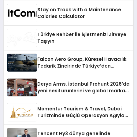
Stay on Track with a Maintenance
Calories Calculator
Türkiye Rehber ile İşletmenizi Zirveye
Taşıyın
Falcon Aero Group, Küresel Havacılık
Tedarik Zincirinde Türkiye’den
Dünyaya Açılıyor
Derya Arms, İstanbul Prohunt 2026’da
yeni nesil ürünlerini ve global marka
vizyonunu sergiledi
Momentur Tourism & Travel, Dubai
Turizminde Güçlü Operasyon Ağıyla
Fark Yaratıyor
Tencent Hy3 dünya genelinde