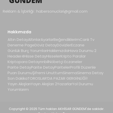
Reklam & İşbirliği :
habersonuclari@gmail.com
Hakkımızda
Altın Detay
Altınlar
Ayarlar
Beğendiklerim
Canlı Tv
Deneme Page
Döviz Detay
Dövizler
Eczane
Günlük Burç Yorumları
Hakkımızda
Hava Durumu 2
Header4
Hisse Detay
Hisseler
Kripto Paralar
Kriptopara Detay
nnbil
Nöbetçi Eczaneler
Parite Detay
Parite Detay
Pariteler
Profili Düzenle
Puan Durumu
Şifremi Unuttum
Sinema
Sinema Detay
Son Dakika
TOROSLAR’DA PAZAR GERGİNLİĞİ!
Yayın Akışları
Yayın Akışları 2
Yazarlar
Yol Durumu
Yorumlarım
Copyright © 2025 Tüm hakları AKHİSAR GÜNDEM'de saklıdır.