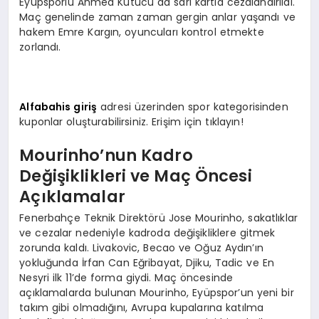
Eyüpsporlu Ahmed Kutucu da sarı kartla cezalandırıldı.
Maç genelinde zaman zaman gergin anlar yaşandı ve
hakem Emre Kargın, oyuncuları kontrol etmekte
zorlandı.
Alfabahis giriş
adresi üzerinden spor kategorisinden
kuponlar oluşturabilirsiniz. Erişim için tıklayın!
Mourinho’nun Kadro
Değişiklikleri ve Maç Öncesi
Açıklamalar
Fenerbahçe Teknik Direktörü Jose Mourinho, sakatlıklar
ve cezalar nedeniyle kadroda değişikliklere gitmek
zorunda kaldı. Livakovic, Becao ve Oğuz Aydın’ın
yokluğunda İrfan Can Eğribayat, Djiku, Tadic ve En
Nesyri ilk 11’de forma giydi. Maç öncesinde
açıklamalarda bulunan Mourinho, Eyüpspor’un yeni bir
takım gibi olmadığını, Avrupa kupalarına katılma