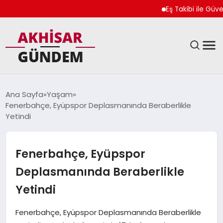
Eş Takibi ile Güvenliği
SIYASET
Ana Sayfa
Yaşam
Fenerbahçe, Eyüpspor Deplasmanında Beraberlikle
DÜNYA
Yetindi
EKONOMI
Fenerbahçe, Eyüpspor
SPOR
Deplasmanında Beraberlikle
Yetindi
TEKNOLOJI
Fenerbahçe, Eyüpspor Deplasmanında Beraberlikle
YAŞAM