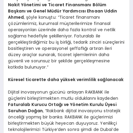
Nakit Y
ö
netimi ve Ticaret Finansmanı B
ö
lü
m
Ba
şkanı ve Genel Müdür Yardımcısı Ehsaan Uddin
Ahmed
, şöyle konuştu: “Ticaret finansmanı
çözümlerimiz, kurumsal müşterilerimize finansal
operasyonları üzerinde daha fazla kontrol ve netlik
sağlama hedefiyle şekilleniyor. Faturalab ile
gerçekleştirdiğimiz bu iş birliği, tedarik zinciri süreçlerini
basitleştiren ve operasyonel şeffaflığı artıran ileri
düzey araçlar sunarak, ticaret işlemlerinin daha
güvenli ve sorunsuz bir şekilde gerçekleşmesine
katkıda bulunuyor.”
Küresel ticarette daha yüksek verimlilik sağlanacak
Dijital inovasyonun gücünü anlayan RAKBANK ile
güçlerini birleştirmekten mutlu olduklarını kaydeden
Faturalab Kurucu Ortağı ve Y
ö
netim Kurulu
Ü
yesi
Saruhan Doğan
, “Rakbank dijital inovasyonu stratejik
önceliği yapmış bir banka. RAKBANK ile güçlerimizi
birleştirmekten büyük heyecan duyuyoruz. Yenilikçi
teknolojilerimizi Türkiye’den sonra şimdi de Dubai’de