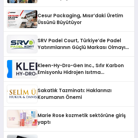
Cesur Packaging, Mısır’daki Üretim
Üssünü Büyütüyor
SRV Padel Court, Türkiye’de Padel
Yatırımlarının Güçlü Markası Olmayı
Sürdürüyor
Kleen-Hy-Dro-Gen Inc., Sıfır Karbon
Emisyonlu Hidrojen Isıtma
Teknolojisinde ISO ve TSSA
Düzenleyici Onaylarını Aldı
Sakatlık Tazminatı: Haklarınızı
Korumanın Önemi
Marie Rose kozmetik sektörüne giriş
yaptı