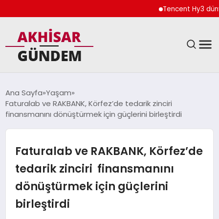
Tencent Hy3 dünya gen
SIYASET
Ana Sayfa
Yaşam
Faturalab ve RAKBANK, Körfez’de tedarik zinciri
DÜNYA
finansmanını dönüştürmek için güçlerini birleştirdi
EKONOMI
Faturalab ve RAKBANK, Körfez’de
SPOR
tedarik zinciri finansmanını
dönüştürmek için güçlerini
TEKNOLOJI
birleştirdi
YAŞAM