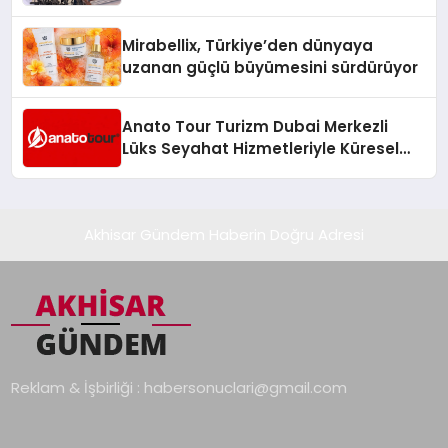
Hedefliyor
Mirabellix, Türkiye’den dünyaya
uzanan güçlü büyümesini sürdürüyor
Anato Tour Turizm Dubai Merkezli
Lüks Seyahat Hizmetleriyle Küresel
Turizmde Öne Çıkıyor
Akhisar Gündem Haberin Doğru Adresi
Reklam & İşbirliği :
habersonuclari@gmail.com