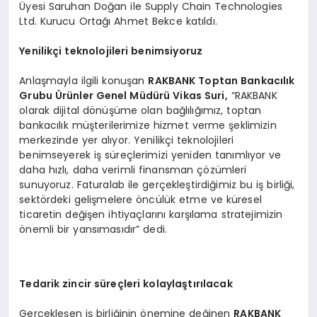
Üyesi Saruhan Doğan ile Supply Chain Technologies
Ltd. Kurucu Ortağı Ahmet Bekce katıldı.
Yenilikçi teknolojileri benimsiyoruz
Anlaşmayla ilgili konuşan
RAKBANK Toptan Bankacılık
Grubu
Ü
rünler Genel Müdürü Vikas Suri,
“RAKBANK
olarak dijital dönüşüme olan bağlılığımız, toptan
bankacılık müşterilerimize hizmet verme şeklimizin
merkezinde yer alıyor. Yenilikçi teknolojileri
benimseyerek iş süreçlerimizi yeniden tanımlıyor ve
daha hızlı, daha verimli finansman çözümleri
sunuyoruz. Faturalab ile gerçekleştirdiğimiz bu iş birliği,
sektördeki gelişmelere öncülük etme ve küresel
ticaretin değişen ihtiyaçlarını karşılama stratejimizin
önemli bir yansımasıdır” dedi.
Tedarik zincir süreçleri kolaylaştırılacak
Gerçekleşen iş birliğinin önemine değinen
RAKBANK