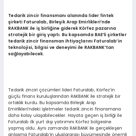
Tedarik zincir finansmanı alanında lider fintek
şirketi Faturalab, Birleşik Arap Emirlikleri’nde
RAKBANK ile iş birliğine giderek K
ö
rfez pazarına
stratejik bir giriş yaptı. Bu kapsamda BAE
’
li şirketler
tedarik zincir finansman ihtiyaçlarını Faturalab
’
in
teknolojisi, bilgisi ve deneyimi ile RAKBANK
’
tan
sağlayabilecek.
Tedarik zinciri çözümleri lideri Faturalab, Körfez’in
güçlü finans kuruluşlarından RAKBANK ile stratejik bir
ortaklık kurdu. Bu kapsamda Birleşik Arap
Emirlikleri’ndeki işletmeler tedarik zinciri finansmana
daha kolay ulaşabilecekler. Hayata geçen iş birliği ile
Faturalab ilk yurt dışı yatırımını Körfez bölgesine
yapmış oldu. Aynı zamanda RAKBANK ile gerçekleşen
anlaşma Faturalab’in uluslararası büyümesinde önemli