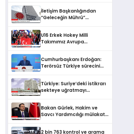
İletişim Başkanlığından
“Geleceğin Mührü”
paylaşımı
U16 Erkek Hokey Milli
Takımımız Avrupa
Şampiyonu oldu
Cumhurbaşkanı Erdoğan:
Terörsüz Türkiye sürecini
hedefine ulaştıracağız
Türkiye: Suriye’deki istikrarı
sekteye uğratmayı
amaçlayanlara en iyi yanıt;
birlik ve beraberlik
Bakan Gürlek, Hakim ve
Savcı Yardımcılığı mülakat
sonuçlarını açıkladı
2 bin 763 kontrol ve arama