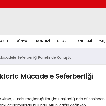
YASET
DÜNYA
EKONOMI
SPOR
TEKNOLOJI
YA
la Mücadele Seferberliği Paneli’nde Konuştu
ıklarla Mücadele Seferberliği
n Altun, Cumhurbaşkanlığı İletişim Başkanlığı’nda düzenlenen
mli açıklamalarda bulundu. Altun, çağın değişken