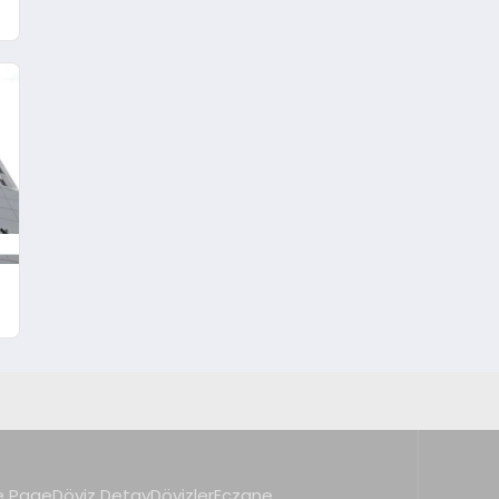
 Page
Döviz Detay
Dövizler
Eczane