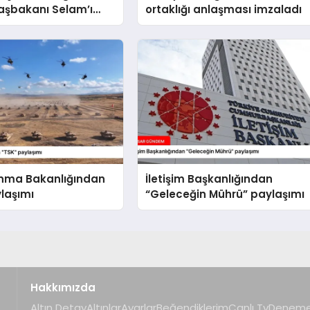
aşbakanı Selam’ı
ortaklığı anlaşması imzaladı
cak
unma Bakanlığından
İletişim Başkanlığından
laşımı
“Geleceğin Mührü” paylaşımı
Hakkımızda
Altın Detay
Altınlar
Ayarlar
Beğendiklerim
Canlı Tv
Deneme