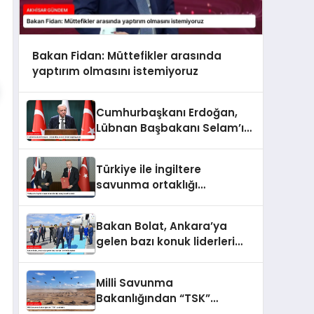
Bakan Fidan: Müttefikler arasında
yaptırım olmasını istemiyoruz
Cumhurbaşkanı Erdoğan,
Lübnan Başbakanı Selam’ı
ağırlayacak
Türkiye ile İngiltere
savunma ortaklığı
anlaşması imzaladı
Bakan Bolat, Ankara’ya
gelen bazı konuk liderleri
karşıladı
Milli Savunma
Bakanlığından “TSK”
paylaşımı