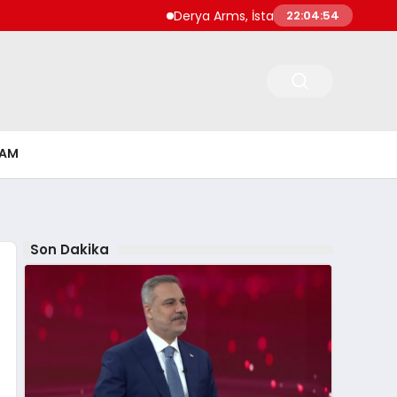
Derya Arms, İstanbul Prohunt 2026’da yeni
22:04:55
ŞAM
Son Dakika