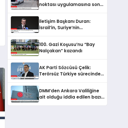
noktası uygulamasına son
verildi
İletişim Başkanı Duran:
İsrail’in, Suriye’nin
egemenliğini hedef alan
saldırılarını kınıyorum
100. Gazi Koşusu’nu “Bay
Nalçakan” kazandı
AK Parti Sözcüsü Çelik:
Terörsüz Türkiye sürecinde
yeni bir aşamadayız
DMM’den Ankara Valiliğine
ait olduğu iddia edilen bazı
belgelere ilişkin açıklama