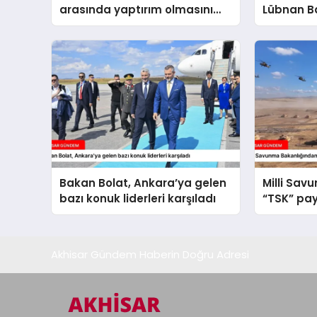
arasında yaptırım olmasını
Lübnan B
istemiyoruz
ağırlaya
Bakan Bolat, Ankara’ya gelen
Milli Sav
bazı konuk liderleri karşıladı
“TSK” pay
Akhisar Gündem Haberin Doğru Adresi