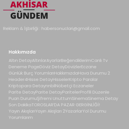
Reklam & İşbirliği :
habersonuclari@gmail.com
Hakkımızda
Altın Detay
Altınlar
Ayarlar
Beğendiklerim
Canlı Tv
Deneme Page
Döviz Detay
Dövizler
Eczane
Günlük Burç Yorumları
Hakkımızda
Hava Durumu 2
Header4
Hisse Detay
Hisseler
Kripto Paralar
Kriptopara Detay
nnbil
Nöbetçi Eczaneler
Parite Detay
Parite Detay
Pariteler
Profili Düzenle
Puan Durumu
Şifremi Unuttum
Sinema
Sinema Detay
Son Dakika
TOROSLAR’DA PAZAR GERGİNLİĞİ!
Yayın Akışları
Yayın Akışları 2
Yazarlar
Yol Durumu
Yorumlarım