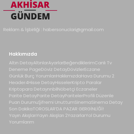
Reklam & İşbirliği :
habersonuclari@gmail.com
Hakkımızda
Altın Detay
Altınlar
Ayarlar
Beğendiklerim
Canlı Tv
Deneme Page
Döviz Detay
Dövizler
Eczane
Günlük Burç Yorumları
Hakkımızda
Hava Durumu 2
Header4
Hisse Detay
Hisseler
Kripto Paralar
Kriptopara Detay
nnbil
Nöbetçi Eczaneler
Parite Detay
Parite Detay
Pariteler
Profili Düzenle
Puan Durumu
Şifremi Unuttum
Sinema
Sinema Detay
Son Dakika
TOROSLAR’DA PAZAR GERGİNLİĞİ!
Yayın Akışları
Yayın Akışları 2
Yazarlar
Yol Durumu
Yorumlarım