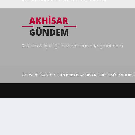
Reklam & İşbirliği :
habersonuclari@gmail.com
Copyright © 2025 Tüm hakları AKHİSAR GÜNDEM'de saklıdır