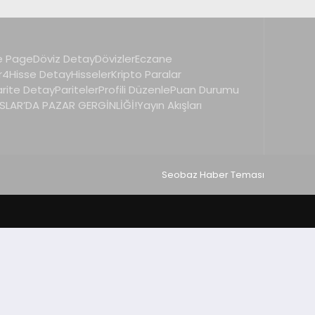
 Page
Döviz Detay
Dövizler
Eczane
r4
Hisse Detay
Hisseler
Kripto Paralar
arite Detay
Pariteler
Profili Düzenle
Puan Durumu
LAR’DA PAZAR GERGİNLİĞİ!
Yayın Akışları
Seobaz Haber Teması