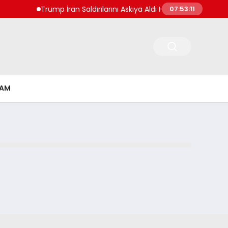
Trump İran Saldırılarını Askıya Aldı Hürmüz ve İsrail Deta
07:53:11
ŞAM