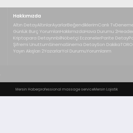
Hakkımızda
Altın Detay
Altınlar
Ayarlar
Beğendiklerim
Canlı Tv
Deneme
Günlük Burç Yorumları
Hakkımızda
Hava Durumu 2
Heade
Kriptopara Detay
nnbil
Nöbetçi Eczaneler
Parite Detay
P
Şifremi Unuttum
Sinema
Sinema Detay
Son Dakika
TOROS
Yayın Akışları 2
Yazarlar
Yol Durumu
Yorumlarım
.
Mersin Haber
professional massage service
Mersin Lojistik