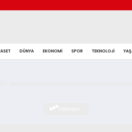
YASET
DÜNYA
EKONOMI
SPOR
TEKNOLOJI
YA
RI
Yükleniyor...