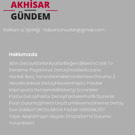
Reklam & İşbirliği :
habersonuclari@gmail.com
Hakkımızda
Altın Detay
Altınlar
Ayarlar
Beğendiklerim
Canlı Tv
Deneme Page
Döviz Detay
Dövizler
Eczane
Günlük Burç Yorumları
Hakkımızda
Hava Durumu 2
Header4
Hisse Detay
Hisseler
Kripto Paralar
Kriptopara Detay
nnbil
Nöbetçi Eczaneler
Parite Detay
Parite Detay
Pariteler
Profili Düzenle
Puan Durumu
Şifremi Unuttum
Sinema
Sinema Detay
Son Dakika
TOROSLAR’DA PAZAR GERGİNLİĞİ!
Yayın Akışları
Yayın Akışları 2
Yazarlar
Yol Durumu
Yorumlarım