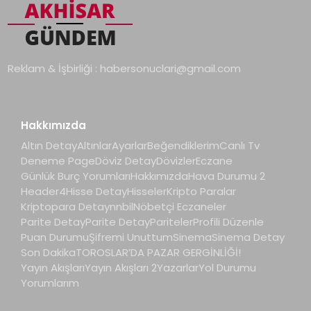
Reklam & İşbirliği :
habersonuclari@gmail.com
Hakkımızda
Altın Detay
Altınlar
Ayarlar
Beğendiklerim
Canlı Tv
Deneme Page
Döviz Detay
Dövizler
Eczane
Günlük Burç Yorumları
Hakkımızda
Hava Durumu 2
Header4
Hisse Detay
Hisseler
Kripto Paralar
Kriptopara Detay
nnbil
Nöbetçi Eczaneler
Parite Detay
Parite Detay
Pariteler
Profili Düzenle
Puan Durumu
Şifremi Unuttum
Sinema
Sinema Detay
Son Dakika
TOROSLAR’DA PAZAR GERGİNLİĞİ!
Yayın Akışları
Yayın Akışları 2
Yazarlar
Yol Durumu
Yorumlarım