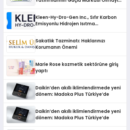
Yatırımlarının Güçlü Markası Olmayı
Sürdürüyor
Kleen-Hy-Dro-Gen Inc., Sıfır Karbon
Emisyonlu Hidrojen Isıtma
Teknolojisinde ISO ve TSSA
Düzenleyici Onaylarını Aldı
Sakatlık Tazminatı: Haklarınızı
Korumanın Önemi
Marie Rose kozmetik sektörüne giriş
yaptı
Daikin’den akıllı iklimlendirmede yeni
dönem: Madoka Plus Türkiye’de
Daikin’den akıllı iklimlendirmede yeni
dönem: Madoka Plus Türkiye’de