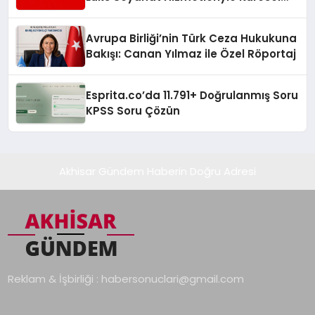
Turizmde Öne Çıkıyor
Avrupa Birliği’nin Türk Ceza Hukukuna
Bakışı: Canan Yılmaz ile Özel Röportaj
Esprita.co’da 11.791+ Doğrulanmış Soru
KPSS Soru Çözün
Akhisar Gündem Haberin Doğru Adresi
Reklam & İşbirliği :
habersonuclari@gmail.com