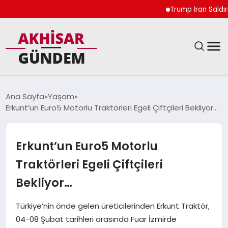
Trump İran Saldırıları
SIYASET
Ana Sayfa
Yaşam
Erkunt’un Euro5 Motorlu Traktörleri Egeli Çiftçileri Bekliyor…
DÜNYA
EKONOMI
Erkunt’un Euro5 Motorlu
Traktörleri Egeli Çiftçileri
SPOR
Bekliyor…
TEKNOLOJI
Türkiye’nin önde gelen üreticilerinden Erkunt Traktör,
04-08 Şubat tarihleri arasında Fuar İzmirde
YAŞAM