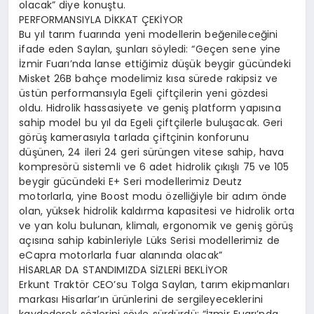
olacak” diye konuştu.
PERFORMANSIYLA DİKKAT ÇEKİYOR
Bu yıl tarım fuarında yeni modellerin beğenileceğini
ifade eden Saylan, şunları söyledi: “Geçen sene yine
İzmir Fuarı’nda lanse ettiğimiz düşük beygir gücündeki
Misket 26B bahçe modelimiz kısa sürede rakipsiz ve
üstün performansıyla Egeli çiftçilerin yeni gözdesi
oldu. Hidrolik hassasiyete ve geniş platform yapısına
sahip model bu yıl da Egeli çiftçilerle buluşacak. Geri
görüş kamerasıyla tarlada çiftçinin konforunu
düşünen, 24 ileri 24 geri sürüngen vitese sahip, hava
kompresörü sistemli ve 6 adet hidrolik çıkışlı 75 ve 105
beygir gücündeki E+ Seri modellerimiz Deutz
motorlarla, yine Boost modu özelliğiyle bir adım önde
olan, yüksek hidrolik kaldırma kapasitesi ve hidrolik orta
ve yan kolu bulunan, klimalı, ergonomik ve geniş görüş
açısına sahip kabinleriyle Lüks Serisi modellerimiz de
eCapra motorlarla fuar alanında olacak”
HİSARLAR DA STANDIMIZDA SİZLERİ BEKLİYOR
Erkunt Traktör CEO’su Tolga Saylan, tarım ekipmanları
markası Hisarlar’ın ürünlerini de sergileyeceklerini
kaydederek sözlerini şöyle sürdürdü: “İzmir Fuarı’nda