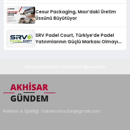
Cesur Packaging, Mısır’daki Üretim
Üssünü Büyütüyor
SRV Padel Court, Türkiye’de Padel
Yatırımlarının Güçlü Markası Olmayı
Sürdürüyor
Akhisar Gündem Haberin Doğru Adresi
Reklam & İşbirliği :
habersonuclari@gmail.com