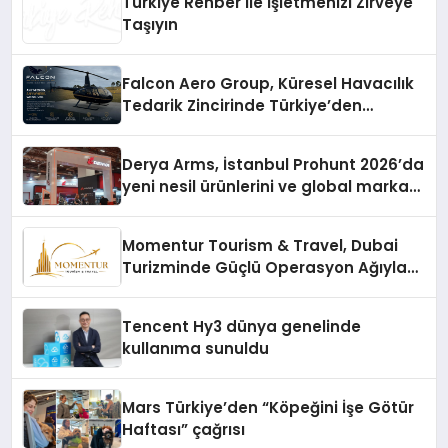
Türkiye Rehber ile İşletmenizi Zirveye
Taşıyın
Falcon Aero Group, Küresel Havacılık
Tedarik Zincirinde Türkiye’den
Dünyaya Açılıyor
Derya Arms, İstanbul Prohunt 2026’da
yeni nesil ürünlerini ve global marka
vizyonunu sergiledi
Momentur Tourism & Travel, Dubai
Turizminde Güçlü Operasyon Ağıyla
Fark Yaratıyor
Tencent Hy3 dünya genelinde
kullanıma sunuldu
Mars Türkiye’den “Köpeğini İşe Götür
Haftası” çağrısı