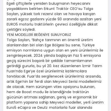
Egeli çiftçilerle yeniden buluşmanın heyecanını
yaşadıklarını belirten Erkunt Traktör CEO’su Tolga
Saylan, yüksek tork rezervi olan ve havaya karışan
zararlı egzoz gazlarını yüzde 93 oranında azaltan yeni
EURO5 motorlu traktörlerin çevreci özelliğiyle dikkat
çektiğini söyledi.
YENİ MODELLERİ BEĞENİYE SUNUYORUZ
Tolga Saylan, “Bahçe tarımının en önemli üretim
alanlarından biri olan Ege Bölgesi bu sene, Türkiye
emisyon normlarına uygun olan en yeni ürünlerimiz ile
zenginleşecek. 2024 yılında başlayan Faz 5 emisyona
geçiş sürecini başarılı bir şekilde tamamlamanın
getirdiği gururla, bu yıl 20. kez düzenlenen İzmir Tarım
Fuarı’nda Ege’ye özel ürünlerimiz katılımcılara
tanıtılacak. Fuar’da sergilenecek ürünlerimiz arasında,
artık Ege’nin bir ferdi olan Meyveci Serisi modellerimiz
de olacak. Hem sürüngen vites opsiyonu bulunan,
hem de Boost modu ile istendiğinde traktörün
gücünün artması sağlanan, geniş ve ergonomik bir
platform yapısına sahip Meyveci modeller, yerli üretim
Euro5 eCapra ve Deutz motorlarla fuar alanında