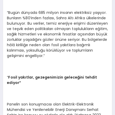
“Bugün dünyada 685 milyon insanın elektriksiz yaşıyor.
Bunların %80’inden fazlası, Sahra Altı Afrika ülkelerinde
bulunuyor. Bu veriler, temiz enerjiye erişimi düzenleyen
ve teşvik eden politikaları olmayan toplulukların eğitim,
sağlık hizmetleri ve ekonomik fırsatlar açısından büyük
zorluklar yaşadığını gözler önüne seriyor. Bu bölgelerde
hâlâ kirliliğe neden olan fosil yakıtlara bağımlı
kalınması, yoksulluğu körüklüyor ve toplumların
gelişimini engelliyor.”
“
Fosil yakıtlar, gezegenimizin geleceğini tehdit
ediyor”
Panelin son konuşmacısı olan Elektrik-Elektronik
Mühendisi ve Yenilenebilir Enerji Danışmanı Serhat
Şahin ise konuyu şu sözlerle ele aldı: “Yalnızca 2022