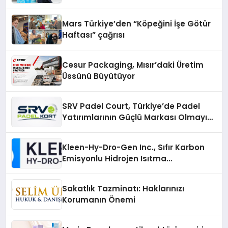
Mars Türkiye’den “Köpeğini İşe Götür
Haftası” çağrısı
Cesur Packaging, Mısır’daki Üretim
Üssünü Büyütüyor
SRV Padel Court, Türkiye’de Padel
Yatırımlarının Güçlü Markası Olmayı
Sürdürüyor
Kleen-Hy-Dro-Gen Inc., Sıfır Karbon
Emisyonlu Hidrojen Isıtma
Teknolojisinde ISO ve TSSA
Düzenleyici Onaylarını Aldı
Sakatlık Tazminatı: Haklarınızı
Korumanın Önemi