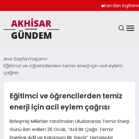
İran’dan İngiltere Ukr
SIYASET
Ana Sayfa
Yaşam
Eğitimci ve öğrencilerden temiz enerji için acil eylem
DÜNYA
çağrısı
EKONOMI
Eğitimci ve öğrencilerden temiz
SPOR
enerji için acil eylem çağrısı
TEKNOLOJI
Birleşmiş Milletler tarafından Uluslararası Temiz Enerji
Günü ilan edilen 26 Ocak, “Acil Bir Çağrı: Temiz
YAŞAM
Enerjiye Adil ve Kapsayıcı Bir Geçiş” temasıyla