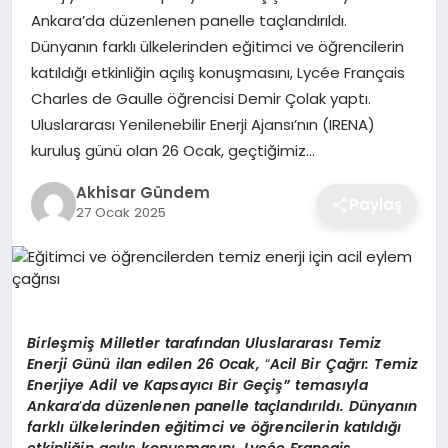
Ankara’da düzenlenen panelle taçlandırıldı.
Dünyanın farklı ülkelerinden eğitimci ve öğrencilerin
katıldığı etkinliğin açılış konuşmasını, Lycée Français
Charles de Gaulle öğrencisi Demir Çolak yaptı.
Uluslararası Yenilenebilir Enerji Ajansı’nın (IRENA)
kuruluş günü olan 26 Ocak, geçtiğimiz…
Akhisar Gündem
Paylaş
27 Ocak 2025
Birleşmiş Milletler tarafından Uluslararası Temiz
Enerji Günü ilan edilen 26 Ocak,
“
Acil Bir Çağrı: Temiz
Enerjiye Adil ve Kapsayıcı Bir Geçiş”
temas
ıyla
Ankara
’
da d
üzenlenen panelle taçlandırıldı. Dünyanın
farklı ülkelerinden eğitimci ve öğrencilerin katıldığı
etkinliğin açılış konuş
mas
ını, Lyc
é
e Fran
ç
ais