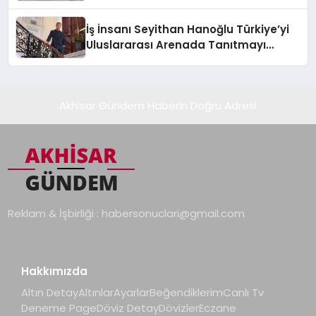
Adresi
İş İnsanı Seyithan Hanoğlu Türkiye’yi
Uluslararası Arenada Tanıtmayı
Hedefliyor
Akhisar Gündem Haberin Doğru Adresi
Reklam & İşbirliği :
habersonuclari@gmail.com
Hakkımızda
Altın Detay
Altınlar
Ayarlar
Beğendiklerim
Canlı Tv
Deneme Page
Döviz Detay
Dövizler
Eczane