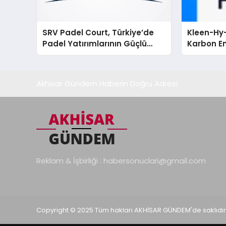
SRV Padel Court, Türkiye’de
Kleen-Hy-
Padel Yatırımlarının Güçlü
Karbon Em
Markası Olmayı Sürdürüyor
Isıtma Te
TSSA Düze
Aldı
Akhisar Gündem Haberin Doğru Adresi
Reklam & İşbirliği :
habersonuclari@gmail.com
Copyright © 2025 Tüm hakları AKHİSAR GÜNDEM'de saklıdır