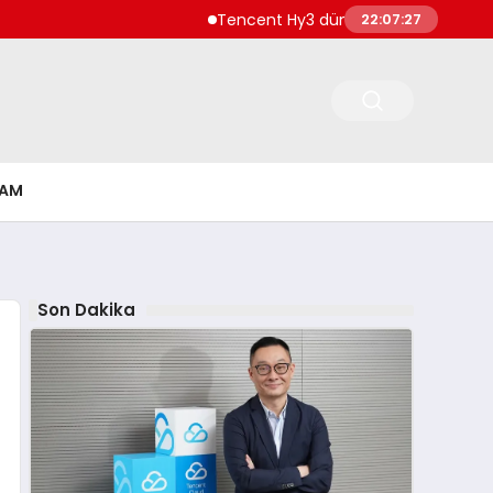
Tencent Hy3 dünya genelinde kullanıma
22:07:27
ŞAM
Son Dakika