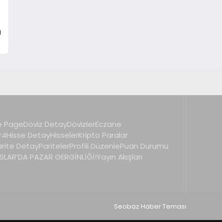
ı
 Page
Döviz Detay
Dövizler
Eczane
r4
Hisse Detay
Hisseler
Kripto Paralar
arite Detay
Pariteler
Profili Düzenle
Puan Durumu
LAR’DA PAZAR GERGİNLİĞİ!
Yayın Akışları
Seobaz Haber Teması