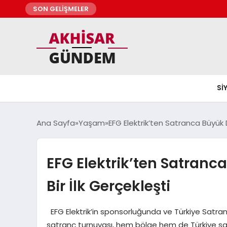
SON GELİŞMELER
SI
Ana Sayfa
Yaşam
EFG Elektrik’ten Satranca Büyük D
EFG Elektrik’ten Satranc
Bir İlk Gerçekleşti
EFG Elektrik’in sponsorluğunda ve Türkiye Satran
satranç turnuvası, hem bölge hem de Türkiye sa