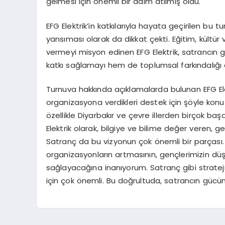
gelmesi için önemli bir adım atılmış oldu.
EFG Elektrik’in katkılarıyla hayata geçirilen bu 
yansıması olarak da dikkat çekti. Eğitim, kült
vermeyi misyon edinen EFG Elektrik, satrancın g
katkı sağlamayı hem de toplumsal farkındalığı a
Turnuva hakkında açıklamalarda bulunan EFG El
organizasyona verdikleri destek için şöyle kon
özellikle Diyarbakır ve çevre illerden birçok başa
Elektrik olarak, bilgiye ve bilime değer veren, 
Satranç da bu vizyonun çok önemli bir parçası
organizasyonların artmasının, gençlerimizin düşü
sağlayacağına inanıyorum. Satranç gibi stratej
için çok önemli. Bu doğrultuda, satrancın gücü