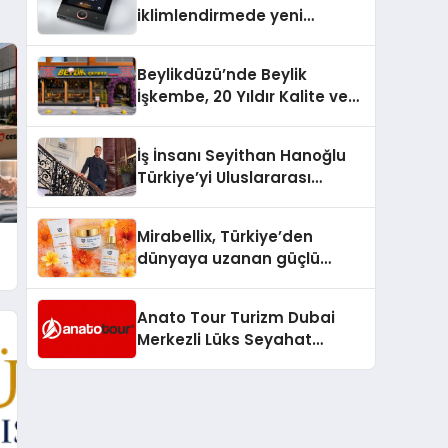
iklimlendirmede yeni
dönem: Madoka Plus
Türkiye’de
Beylikdüzü’nde Beylik
İşkembe, 20 Yıldır Kalite ve
Lezzetin Değişmeyen Adresi
İş İnsanı Seyithan Hanoğlu
Türkiye’yi Uluslararası
Arenada Tanıtmayı
Hedefliyor
Mirabellix, Türkiye’den
dünyaya uzanan güçlü
büyümesini sürdürüyor
Anato Tour Turizm Dubai
Merkezli Lüks Seyahat
Hizmetleriyle Küresel
Turizmde Öne Çıkıyor