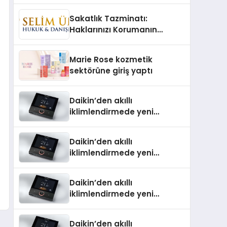
TSSA Düzenleyici Onaylarını
Sakatlık Tazminatı:
Aldı
Haklarınızı Korumanın
Önemi
Marie Rose kozmetik
sektörüne giriş yaptı
Daikin’den akıllı
iklimlendirmede yeni
dönem: Madoka Plus
Türkiye’de
Daikin’den akıllı
iklimlendirmede yeni
dönem: Madoka Plus
Türkiye’de
Daikin’den akıllı
iklimlendirmede yeni
dönem: Madoka Plus
Türkiye’de
Daikin’den akıllı