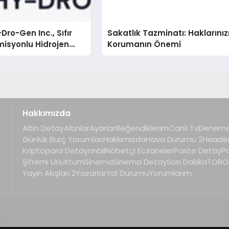
Dro-Gen Inc., Sıfır
Sakatlık Tazminatı: Haklarınız
isyonlu Hidrojen
Korumanın Önemi
knolojisinde ISO ve
nleyici Onaylarını
Hakkımızda
Altın Detay
Altınlar
Ayarlar
Beğendiklerim
Canlı Tv
Deneme
Günlük Burç Yorumları
Hakkımızda
Hava Durumu 2
Heade
Kriptopara Detay
nnbil
Nöbetçi Eczaneler
Parite Detay
P
Şifremi Unuttum
Sinema
Sinema Detay
Son Dakika
TOROS
Yayın Akışları 2
Yazarlar
Yol Durumu
Yorumlarım
.