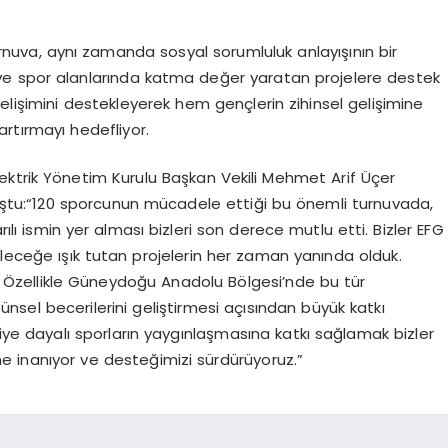
turnuva, aynı zamanda sosyal sorumluluk anlayışının bir
ür ve spor alanlarında katma değer yaratan projelere destek
elişimini destekleyerek hem gençlerin zihinsel gelişimine
rtırmayı hedefliyor.
ektrik Yönetim Kurulu Başkan Vekili Mehmet Arif Üçer
uştu:“120 sporcunun mücadele ettiği bu önemli turnuvada,
rılı ismin yer alması bizleri son derece mutlu etti. Bizler EFG
geleceğe ışık tutan projelerin her zaman yanında olduk.
. Özellikle Güneydoğu Anadolu Bölgesi’nde bu tür
nsel becerilerini geliştirmesi açısından büyük katkı
iye dayalı sporların yaygınlaşmasına katkı sağlamak bizler
ne inanıyor ve desteğimizi sürdürüyoruz.”