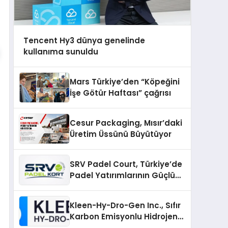
Tencent Hy3 dünya genelinde
kullanıma sunuldu
Mars Türkiye’den “Köpeğini
İşe Götür Haftası” çağrısı
Cesur Packaging, Mısır’daki
Üretim Üssünü Büyütüyor
SRV Padel Court, Türkiye’de
Padel Yatırımlarının Güçlü
Markası Olmayı Sürdürüyor
Kleen-Hy-Dro-Gen Inc., Sıfır
Karbon Emisyonlu Hidrojen
Isıtma Teknolojisinde ISO ve