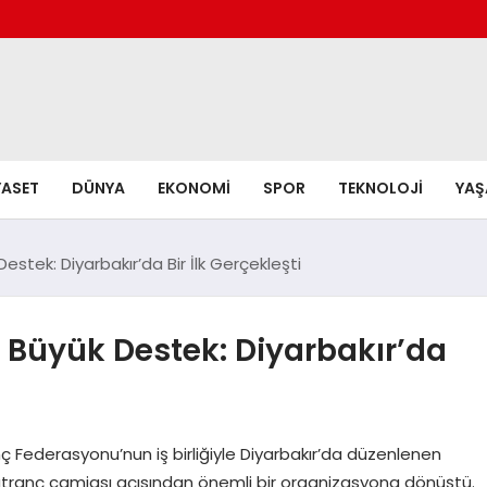
YASET
DÜNYA
EKONOMI
SPOR
TEKNOLOJI
YA
estek: Diyarbakır’da Bir İlk Gerçekleşti
a Büyük Destek: Diyarbakır’da
ç Federasyonu’nun iş birliğiyle Diyarbakır’da düzenlenen
tranç camiası açısından önemli bir organizasyona dönüştü.