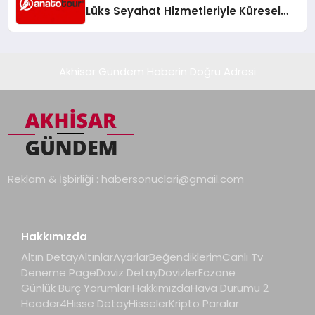
Lüks Seyahat Hizmetleriyle Küresel
Turizmde Öne Çıkıyor
Akhisar Gündem Haberin Doğru Adresi
Reklam & İşbirliği :
habersonuclari@gmail.com
Hakkımızda
Altın Detay
Altınlar
Ayarlar
Beğendiklerim
Canlı Tv
Deneme Page
Döviz Detay
Dövizler
Eczane
Günlük Burç Yorumları
Hakkımızda
Hava Durumu 2
Header4
Hisse Detay
Hisseler
Kripto Paralar