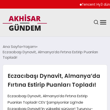
Tencent Hy3 dünya ge
SIYASET
Ana Sayfa
Yaşam
Eczacıbaşı Dynavit, Almanya’da Fırtına Estirip Puanları
DÜNYA
Topladı!
EKONOMI
Eczacıbaşı Dynavit, Almanya’da
SPOR
Fırtına Estirip Puanları Topladı!
TEKNOLOJI
Eczacıbaşı Dynavit, Almanya’da Fırtına Estirip
Puanları Topladı! CEV Şampiyonlar Ligi’nde
YAŞAM
Eczacıbaşı Dynavit’in yükselişi sürüyor! Turuncu-