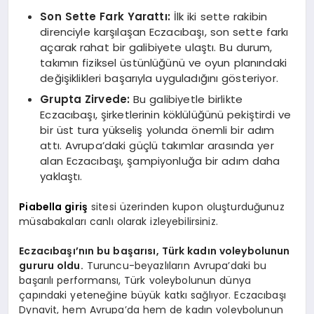
Son Sette Fark Yarattı:
İlk iki sette rakibin
direnciyle karşılaşan Eczacıbaşı, son sette farkı
açarak rahat bir galibiyete ulaştı. Bu durum,
takımın fiziksel üstünlüğünü ve oyun planındaki
değişiklikleri başarıyla uyguladığını gösteriyor.
Grupta Zirvede:
Bu galibiyetle birlikte
Eczacıbaşı, şirketlerinin köklülüğünü pekiştirdi ve
bir üst tura yükseliş yolunda önemli bir adım
attı. Avrupa’daki güçlü takımlar arasında yer
alan Eczacıbaşı, şampiyonluğa bir adım daha
yaklaştı.
Piabella giriş
sitesi üzerinden kupon oluşturduğunuz
müsabakaları canlı olarak izleyebilirsiniz.
Eczacıbaşı’nın bu başarısı, Türk kadın voleybolunun
gururu oldu.
Turuncu-beyazlıların Avrupa’daki bu
başarılı performansı, Türk voleybolunun dünya
çapındaki yeteneğine büyük katkı sağlıyor. Eczacıbaşı
Dynavit, hem Avrupa’da hem de kadın voleybolunun