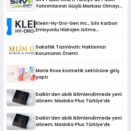
Yatırımlarının Güçlü Markası Olmayı
Sürdürüyor
Kleen-Hy-Dro-Gen Inc., Sıfır Karbon
Emisyonlu Hidrojen Isıtma
Teknolojisinde ISO ve TSSA
Düzenleyici Onaylarını Aldı
Sakatlık Tazminatı: Haklarınızı
Korumanın Önemi
Marie Rose kozmetik sektörüne giriş
yaptı
Daikin’den akıllı iklimlendirmede yeni
dönem: Madoka Plus Türkiye’de
Daikin’den akıllı iklimlendirmede yeni
dönem: Madoka Plus Türkiye’de