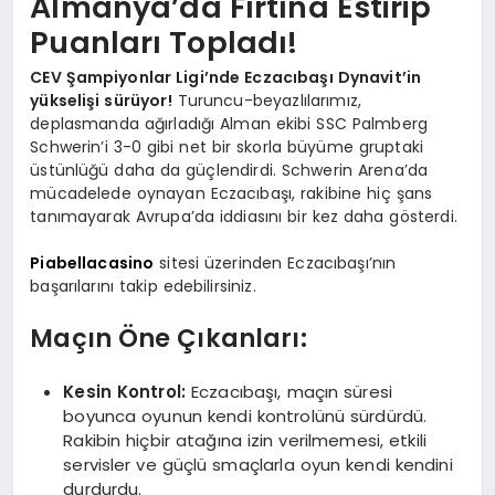
Almanya’da Fırtına Estirip
Puanları Topladı!
CEV Şampiyonlar Ligi’nde Eczacıbaşı Dynavit’in
yükselişi sürüyor!
Turuncu-beyazlılarımız,
deplasmanda ağırladığı Alman ekibi SSC Palmberg
Schwerin’i 3-0 gibi net bir skorla büyüme gruptaki
üstünlüğü daha da güçlendirdi. Schwerin Arena’da
mücadelede oynayan Eczacıbaşı, rakibine hiç şans
tanımayarak Avrupa’da iddiasını bir kez daha gösterdi.
Piabellacasino
sitesi üzerinden Eczacıbaşı’nın
başarılarını takip edebilirsiniz.
Maçın Öne Çıkanları:
Kesin Kontrol:
Eczacıbaşı, maçın süresi
boyunca oyunun kendi kontrolünü sürdürdü.
Rakibin hiçbir atağına izin verilmemesi, etkili
servisler ve güçlü smaçlarla oyun kendi kendini
durdurdu.