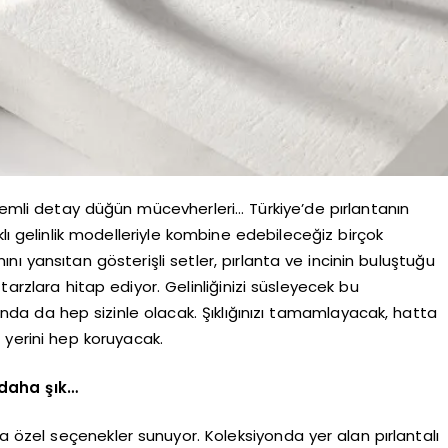
önemli detay düğün mücevherleri… Türkiye’de pırlantanın
lı gelinlik modelleriyle kombine edebileceğiz birçok
mını yansıtan gösterişli setler, pırlanta ve incinin buluştuğu
tarzlara hitap ediyor. Gelinliğinizi süsleyecek bu
da da hep sizinle olacak. Şıklığınızı tamamlayacak, hatta
l yerini hep koruyacak.
 daha şık…
ra özel seçenekler sunuyor. Koleksiyonda yer alan pırlantalı