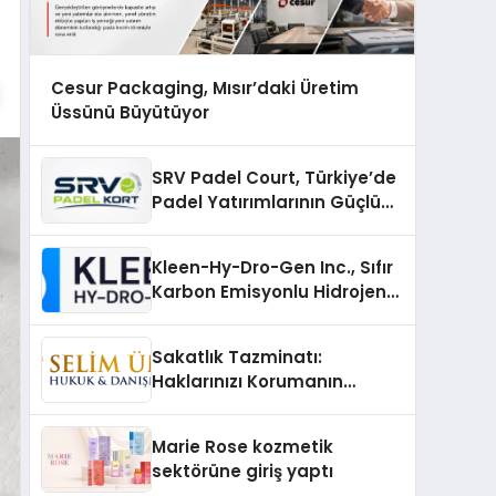
Cesur Packaging, Mısır’daki Üretim
Üssünü Büyütüyor
SRV Padel Court, Türkiye’de
Padel Yatırımlarının Güçlü
Markası Olmayı Sürdürüyor
Kleen-Hy-Dro-Gen Inc., Sıfır
Karbon Emisyonlu Hidrojen
Isıtma Teknolojisinde ISO ve
TSSA Düzenleyici Onaylarını
Sakatlık Tazminatı:
Aldı
Haklarınızı Korumanın
Önemi
Marie Rose kozmetik
sektörüne giriş yaptı