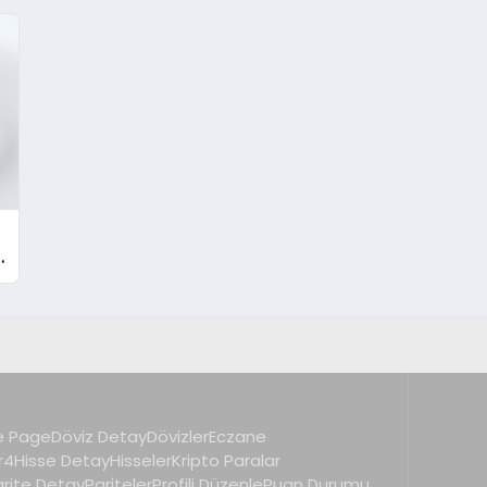
 Page
Döviz Detay
Dövizler
Eczane
r4
Hisse Detay
Hisseler
Kripto Paralar
arite Detay
Pariteler
Profili Düzenle
Puan Durumu