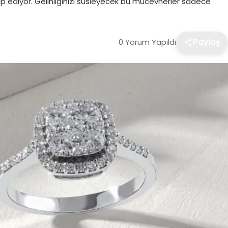
ap ediyor. Gelinliğinizi süsleyecek bu mücevherler sadece
0 Yorum Yapıldı
Paylaş