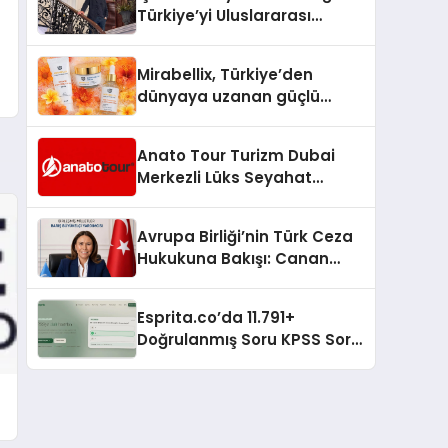
Türkiye’yi Uluslararası
Arenada Tanıtmayı
Hedefliyor
Mirabellix, Türkiye’den
dünyaya uzanan güçlü
büyümesini sürdürüyor
Anato Tour Turizm Dubai
Merkezli Lüks Seyahat
Hizmetleriyle Küresel
Turizmde Öne Çıkıyor
Avrupa Birliği’nin Türk Ceza
Hukukuna Bakışı: Canan
Yılmaz ile Özel Röportaj
Esprita.co’da 11.791+
Doğrulanmış Soru KPSS Soru
Çözün