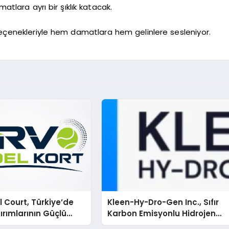
lara ayrı bir şıklık katacak.
ş seçenekleriyle hem damatlara hem gelinlere sesleniyor.
 Court, Türkiye’de
Kleen-Hy-Dro-Gen Inc., Sıfır
ırımlarının Güçlü
Karbon Emisyonlu Hidrojen
Olmayı Sürdürüyor
Isıtma Teknolojisinde ISO ve