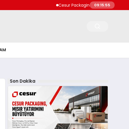
Cesur Packaging, Mısır’daki Üretim Üss
09:15:55
ŞAM
Son Dakika