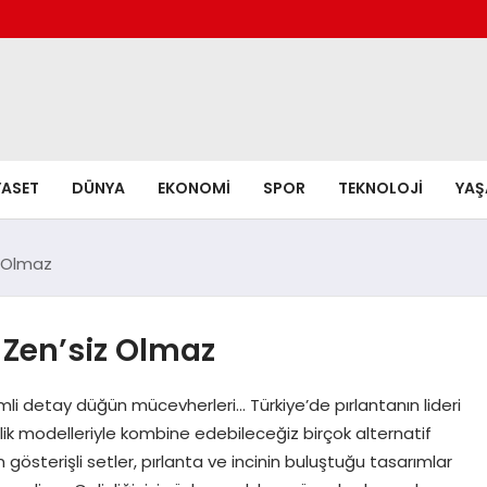
YASET
DÜNYA
EKONOMI
SPOR
TEKNOLOJI
YA
z Olmaz
 Zen’siz Olmaz
emli detay düğün mücevherleri… Türkiye’de pırlantanın lideri
lik modelleriyle kombine edebileceğiz birçok alternatif
 gösterişli setler, pırlanta ve incinin buluştuğu tasarımlar