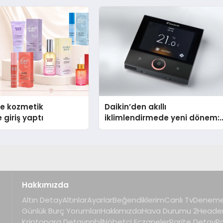
TSSA Düzenleyici Onaylarını
Aldı
se kozmetik
Daikin’den akıllı
 giriş yaptı
iklimlendirmede yeni dönem:
Madoka Plus Türkiye’de
Hakkımızda
Altın Detay
Altınlar
Ayarlar
Beğendiklerim
Canlı Tv
Deneme
Günlük Burç Yorumları
Hakkımızda
Hava Durumu 2
Heade
Kriptopara Detay
nnbil
Nöbetçi Eczaneler
Parite Detay
P