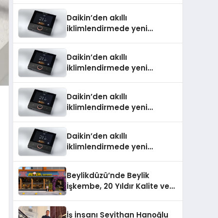
Daikin’den akıllı
iklimlendirmede yeni
dönem: Madoka Plus
Türkiye’de
Daikin’den akıllı
iklimlendirmede yeni
dönem: Madoka Plus
Türkiye’de
Daikin’den akıllı
iklimlendirmede yeni
dönem: Madoka Plus
Türkiye’de
Daikin’den akıllı
iklimlendirmede yeni
dönem: Madoka Plus
Türkiye’de
Beylikdüzü’nde Beylik
İşkembe, 20 Yıldır Kalite ve
Lezzetin Değişmeyen Adresi
İş İnsanı Seyithan Hanoğlu