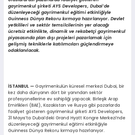
gayrimenkul
ş
irketi AYS Developers, Dubai
’
de
d
ü
zenleyece
ğ
i gayrimenkul e
ğ
itimi etkinli
ğ
iyle
Guinness D
ü
nya Rekoru k
ı
rmaya haz
ı
rlan
ı
yor. Devlet
yetkilileri ve sekt
ö
r temsilcilerinin yer alaca
ğı
ü
cretsiz etkinlikte, dinamik ve rekabet
ç
i gayrimenkul
piyasas
ı
nda plan d
ışı
projeleri pazarlamak i
ç
in
geli
ş
mi
ş
tekniklerle kat
ı
l
ı
mc
ı
lar
ı
g
üç
lendirmeye
odaklan
ı
lacak.
İ
STANBUL
—
Gayrimenkulün küresel merkezi Dubai, bir
kez daha dünyanın dört bir yanından sektör
profesyonellerine ev sahipliği yapacak. Birleşik Arap
Emirlikleri (BAE), Kazakistan ve Rusya gibi pazarlarda
faaliyet gösteren gayrimenkul şirketi AYS Developers,
31 Mayıs’ta Dubai’deki Grand Hyatt Kongre Merkezi’nde
düzenleyeceği gayrimenkul eğitimi etkinliğiyle
Guinness Dünya Rekoru kırmaya hazırlanıyor.