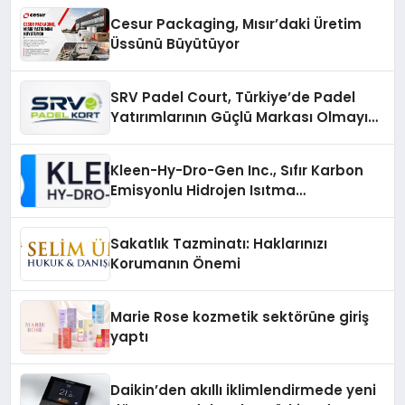
Cesur Packaging, Mısır’daki Üretim
Üssünü Büyütüyor
SRV Padel Court, Türkiye’de Padel
Yatırımlarının Güçlü Markası Olmayı
Sürdürüyor
Kleen-Hy-Dro-Gen Inc., Sıfır Karbon
Emisyonlu Hidrojen Isıtma
Teknolojisinde ISO ve TSSA
Düzenleyici Onaylarını Aldı
Sakatlık Tazminatı: Haklarınızı
Korumanın Önemi
Marie Rose kozmetik sektörüne giriş
yaptı
Daikin’den akıllı iklimlendirmede yeni