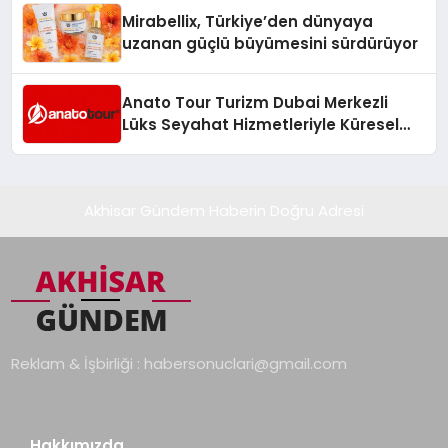
Mirabellix, Türkiye’den dünyaya
uzanan güçlü büyümesini sürdürüyor
Anato Tour Turizm Dubai Merkezli
Lüks Seyahat Hizmetleriyle Küresel
Turizmde Öne Çıkıyor
Akhisar Gündem Haberin Doğru Adresi
Reklam & İşbirliği :
habersonuclari@gmail.com
Hakkımızda