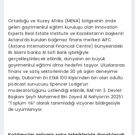
Ortadoğu ve Kuzey Afrika (MENA) bölgesinin önde
gelen gayrimenkul eğitim kuruluşu olan Innovation
Experts Real Estate Institute ve Kazakistan’ın başkenti
Astana’da kurulan bağımsız finans merkezi AIFC
(Astana International Financial Centre) bünyesindeki
ilk İslami banka Al Safi Bank işbirliğiyle
gerçekleştirilecek etkinlik, dünyanın en büyük
gayrimenkul eğitimi olma hedefini taşıyor. Uluslararası
finans ve satış sektörlerinde 30 yılı aşkın deneyime
sahip, Dubai’nin En Etkili 100 Kişisi’nden biri olan ödüllü
podcast sunucusu Spencer Lodge’un
moderatörlüğünü üstlendiği etkinlik, BAE’nin 3. Devlet
Başkanı Şeyh Mohamed Bin Zayed Al Nahyan’ın 2025’i
“Toplum Yılı” olarak tanımladığı vizyoner bildirgesiyle
de uyumlanıyor.
Kat
ı
l
ı
mc
ı
lar geli
ş
mi
ş
sat
ış
teknikleriyle donat
ı
lacak