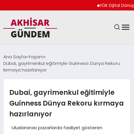
YÖK Dijital Dönüşüm İçi
SIYASET
Ana Sayfa
Yaşam
Dubai, gayrimenkul eğitimiyle Guinness Dünya Rekoru
DÜNYA
kırmaya hazırlanıyor
EKONOMI
Dubai, gayrimenkul eğitimiyle
SPOR
Guinness Dünya Rekoru kırmaya
hazırlanıyor
TEKNOLOJI
Uluslararası pazarlarda faaliyet gösteren
YAŞAM