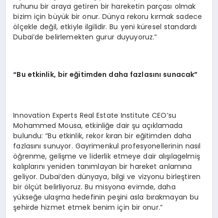
ruhunu bir araya getiren bir hareketin parçası olmak
bizim için büyük bir onur. Dünya rekoru kırmak sadece
ölçekle değil, etkiyle ilgilidir. Bu yeni küresel standardı
Dubai’de belirlemekten gurur duyuyoruz.”
“
Bu etkinlik, bir e
ğ
itimden daha fazlas
ı
n
ı
sunacak
”
Innovation Experts Real Estate Institute CEO’su
Mohammed Mousa, etkinliğe dair şu açıklamada
bulundu: “Bu etkinlik, rekor kıran bir eğitimden daha
fazlasını sunuyor. Gayrimenkul profesyonellerinin nasıl
öğrenme, gelişme ve liderlik etmeye dair alışılagelmiş
kalıplarını yeniden tanımlayan bir hareket anlamına
geliyor. Dubai’den dünyaya, bilgi ve vizyonu birleştiren
bir ölçüt belirliyoruz. Bu misyona evimde, daha
yükseğe ulaşma hedefinin peşini asla bırakmayan bu
şehirde hizmet etmek benim için bir onur.”