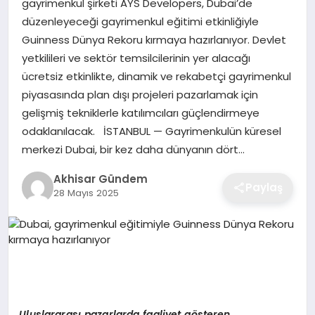
gayrimenkul şirketi AYS Developers, Dubai’de
düzenleyeceği gayrimenkul eğitimi etkinliğiyle
Guinness Dünya Rekoru kırmaya hazırlanıyor. Devlet
yetkilileri ve sektör temsilcilerinin yer alacağı
ücretsiz etkinlikte, dinamik ve rekabetçi gayrimenkul
piyasasında plan dışı projeleri pazarlamak için
gelişmiş tekniklerle katılımcıları güçlendirmeye
odaklanılacak. İSTANBUL — Gayrimenkulün küresel
merkezi Dubai, bir kez daha dünyanın dört…
Akhisar Gündem
Paylaş
28 Mayıs 2025
Uluslararas
ı
pazarlarda faaliyet g
ö
steren