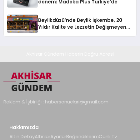
dönem: Madoka Plus Türkiye’de
Beylikdüzü’nde Beylik İşkembe, 20
Yıldır Kalite ve Lezzetin Değişmeyen
Adresi
Akhisar Gündem Haberin Doğru Adresi
Reklam & İşbirliği :
habersonuclari@gmail.com
Hakkımızda
Altın Detay
Altınlar
Ayarlar
Beğendiklerim
Canlı Tv