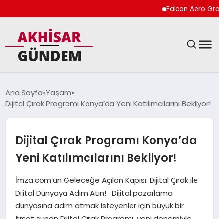
Falcon Aero Group, Kü
SIYASET
Ana Sayfa
Yaşam
Dijital Çırak Programı Konya’da Yeni Katılımcılarını Bekliyor!
DÜNYA
EKONOMI
Dijital Çırak Programı Konya’da
Yeni Katılımcılarını Bekliyor!
SPOR
İmza.com’un Geleceğe Açılan Kapısı: Dijital Çırak ile
TEKNOLOJI
Dijital Dünyaya Adım Atın! Dijital pazarlama
dünyasına adım atmak isteyenler için büyük bir
YAŞAM
fırsat sunan Dijital Çırak Programı, yeni dönemiyle