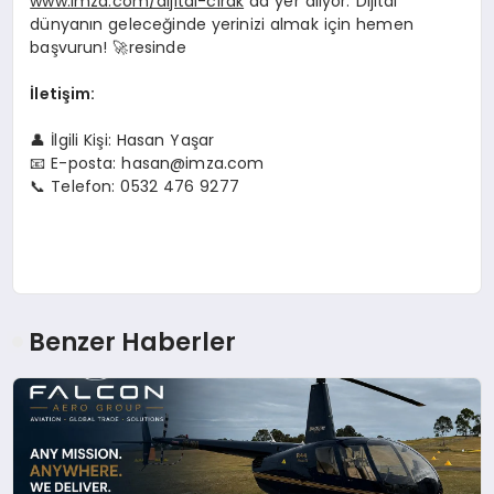
www.imza.com/dijital-cirak
ad yer alıyor. Dijital
dünyanın geleceğinde yerinizi almak için hemen
başvurun! 🚀resinde
İletişim:
👤 İlgili Kişi: Hasan Yaşar
📧 E-posta:
hasan@imza.com
📞 Telefon: 0532 476 9277
Benzer Haberler