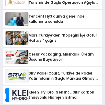
Turizminde Güçlü Operasyon Ağıyla
Fark Yaratıyor
Tencent Hy3 dünya genelinde
kullanıma sunuldu
Mars Türkiye’den “Köpeğini İşe Götür
Haftası” çağrısı
Cesur Packaging, Mısır’daki Üretim
Üssünü Büyütüyor
SRV Padel Court, Türkiye’de Padel
Yatırımlarının Güçlü Markası Olmayı
Sürdürüyor
Kleen-Hy-Dro-Gen Inc., Sıfır Karbon
Emisyonlu Hidrojen Isıtma
Teknolojisinde ISO ve TSSA