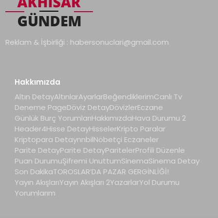
Reklam & İşbirliği :
habersonuclari@gmail.com
Hakkımızda
Altın Detay
Altınlar
Ayarlar
Beğendiklerim
Canlı Tv
Deneme Page
Döviz Detay
Dövizler
Eczane
Günlük Burç Yorumları
Hakkımızda
Hava Durumu 2
Header4
Hisse Detay
Hisseler
Kripto Paralar
Kriptopara Detay
nnbil
Nöbetçi Eczaneler
Parite Detay
Parite Detay
Pariteler
Profili Düzenle
Puan Durumu
Şifremi Unuttum
Sinema
Sinema Detay
Son Dakika
TOROSLAR’DA PAZAR GERGİNLİĞİ!
Yayın Akışları
Yayın Akışları 2
Yazarlar
Yol Durumu
Yorumlarım