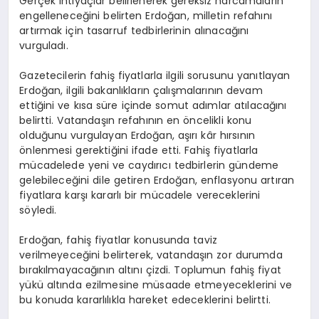
Gerçek ihtiyaçlar belirlenerek gereksiz harcamaların
engelleneceğini belirten Erdoğan, milletin refahını
artırmak için tasarruf tedbirlerinin alınacağını
vurguladı.
Gazetecilerin fahiş fiyatlarla ilgili sorusunu yanıtlayan
Erdoğan, ilgili bakanlıkların çalışmalarının devam
ettiğini ve kısa süre içinde somut adımlar atılacağını
belirtti. Vatandaşın refahının en öncelikli konu
olduğunu vurgulayan Erdoğan, aşırı kâr hırsının
önlenmesi gerektiğini ifade etti. Fahiş fiyatlarla
mücadelede yeni ve caydırıcı tedbirlerin gündeme
gelebileceğini dile getiren Erdoğan, enflasyonu artıran
fiyatlara karşı kararlı bir mücadele vereceklerini
söyledi.
Erdoğan, fahiş fiyatlar konusunda taviz
verilmeyeceğini belirterek, vatandaşın zor durumda
bırakılmayacağının altını çizdi. Toplumun fahiş fiyat
yükü altında ezilmesine müsaade etmeyeceklerini ve
bu konuda kararlılıkla hareket edeceklerini belirtti.