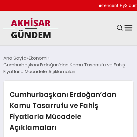
Tencent Hy3 dünya gen
SIYASET
Ana Sayfa
Ekonomi
Cumhurbaşkanı Erdoğan’dan Kamu Tasarrufu ve Fahiş
DÜNYA
Fiyatlarla Mücadele Açıklamaları
EKONOMI
Cumhurbaşkanı Erdoğan’dan
SPOR
Kamu Tasarrufu ve Fahiş
Fiyatlarla Mücadele
TEKNOLOJI
Açıklamaları
YAŞAM