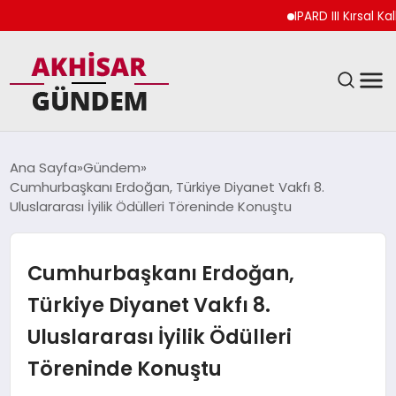
IPARD III Kırsal Kalkı
SIYASET
Ana Sayfa
Gündem
Cumhurbaşkanı Erdoğan, Türkiye Diyanet Vakfı 8.
DÜNYA
Uluslararası İyilik Ödülleri Töreninde Konuştu
EKONOMI
Cumhurbaşkanı Erdoğan,
SPOR
Türkiye Diyanet Vakfı 8.
Uluslararası İyilik Ödülleri
TEKNOLOJI
Töreninde Konuştu
YAŞAM