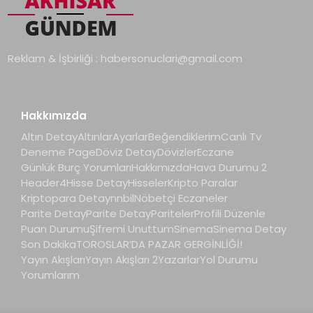
Reklam & İşbirliği :
habersonuclari@gmail.com
Hakkımızda
Altın Detay
Altınlar
Ayarlar
Beğendiklerim
Canlı Tv
Deneme Page
Döviz Detay
Dövizler
Eczane
Günlük Burç Yorumları
Hakkımızda
Hava Durumu 2
Header4
Hisse Detay
Hisseler
Kripto Paralar
Kriptopara Detay
nnbil
Nöbetçi Eczaneler
Parite Detay
Parite Detay
Pariteler
Profili Düzenle
Puan Durumu
Şifremi Unuttum
Sinema
Sinema Detay
Son Dakika
TOROSLAR’DA PAZAR GERGİNLİĞİ!
Yayın Akışları
Yayın Akışları 2
Yazarlar
Yol Durumu
Yorumlarım