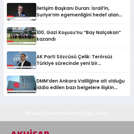
İletişim Başkanı Duran: İsrail’in,
Suriye’nin egemenliğini hedef alan
saldırılarını kınıyorum
100. Gazi Koşusu’nu “Bay Nalçakan”
kazandı
AK Parti Sözcüsü Çelik: Terörsüz
Türkiye sürecinde yeni bir
aşamadayız
DMM’den Ankara Valiliğine ait olduğu
iddia edilen bazı belgelere ilişkin
açıklama
Akhisar Gündem Haberin Doğru Adresi