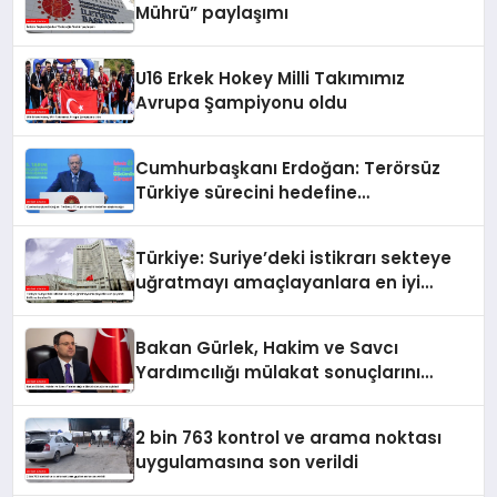
Mührü” paylaşımı
U16 Erkek Hokey Milli Takımımız
Avrupa Şampiyonu oldu
Cumhurbaşkanı Erdoğan: Terörsüz
Türkiye sürecini hedefine
ulaştıracağız
Türkiye: Suriye’deki istikrarı sekteye
uğratmayı amaçlayanlara en iyi
yanıt; birlik ve beraberlik
Bakan Gürlek, Hakim ve Savcı
Yardımcılığı mülakat sonuçlarını
açıkladı
2 bin 763 kontrol ve arama noktası
uygulamasına son verildi