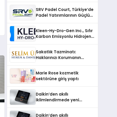
SRV Padel Court, Türkiye’de
Padel Yatırımlarının Güçlü
Markası Olmayı Sürdürüyor
Kleen-Hy-Dro-Gen Inc., Sıfır
Karbon Emisyonlu Hidrojen
Isıtma Teknolojisinde ISO ve
TSSA Düzenleyici Onaylarını
Sakatlık Tazminatı:
Aldı
Haklarınızı Korumanın
Önemi
Marie Rose kozmetik
sektörüne giriş yaptı
Daikin’den akıllı
iklimlendirmede yeni
dönem: Madoka Plus
e
Türkiye’de
Daikin’den akıllı