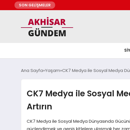
SON GELİŞMELER
SI
Ana Sayfa
Yaşam
CK7 Medya ile Sosyal Medya Dü
CK7 Medya ile Sosyal M
Artırın
CK7 Medya ile Sosyal Medya Dünyasında Gücünüzü 
güçlendirmek ve geniş kitlelere ulaşmak her z