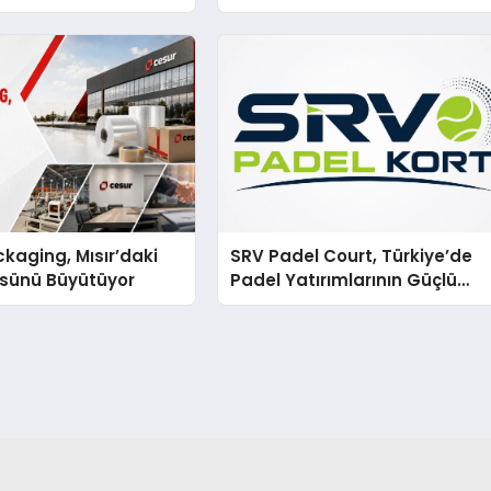
n Ağıyla Fark
kaging, Mısır’daki
SRV Padel Court, Türkiye’de
ssünü Büyütüyor
Padel Yatırımlarının Güçlü
Markası Olmayı Sürdürüyor