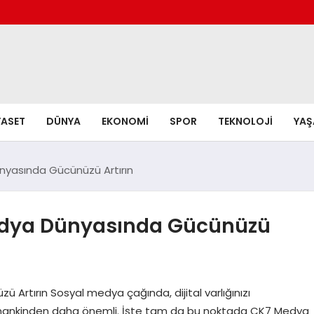
YASET
DÜNYA
EKONOMI
SPOR
TEKNOLOJI
YA
nyasında Gücünüzü Artırın
edya Dünyasında Gücünüzü
Artırın Sosyal medya çağında, dijital varlığınızı
amankinden daha önemli. İşte tam da bu noktada CK7 Medya