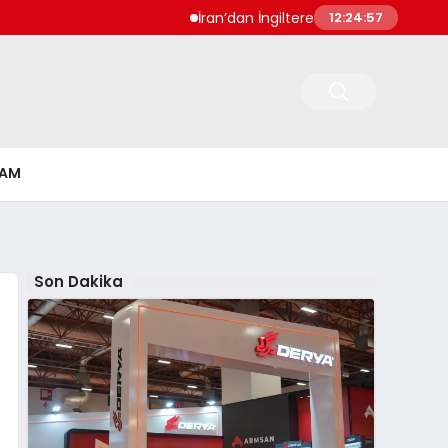
İran’dan İngiltere Ukrayna ve Bulgarista
12:24:57
ŞAM
Son Dakika