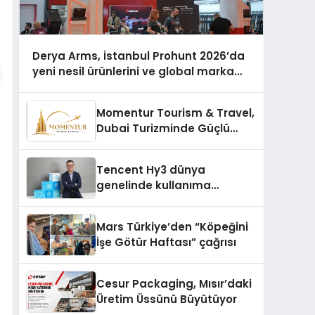
Derya Arms, İstanbul Prohunt 2026’da
yeni nesil ürünlerini ve global marka
vizyonunu sergiledi
Momentur Tourism & Travel,
Dubai Turizminde Güçlü
Operasyon Ağıyla Fark
Yaratıyor
Tencent Hy3 dünya
genelinde kullanıma
sunuldu
Mars Türkiye’den “Köpeğini
İşe Götür Haftası” çağrısı
Cesur Packaging, Mısır’daki
Üretim Üssünü Büyütüyor