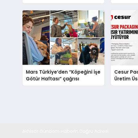
global marka vizyonunu
Operasyo
sergiledi
Yaratıyor
Mars Türkiye’den “Köpeğini İşe
Cesur Pac
Götür Haftası” çağrısı
Üretim Ü
Akhisar Gündem Haberin Doğru Adresi