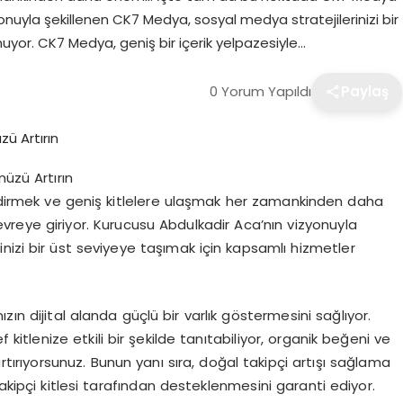
onuyla şekillenen CK7 Medya, sosyal medya stratejilerinizi bir
uyor. CK7 Medya, geniş bir içerik yelpazesiyle…
0 Yorum Yapıldı
Paylaş
üzü Artırın
endirmek ve geniş kitlelere ulaşmak her zamankinden daha
eye giriyor. Kurucusu Abdulkadir Aca’nın vizyonuyla
nizi bir üst seviyeye taşımak için kapsamlı hizmetler
ın dijital alanda güçlü bir varlık göstermesini sağlıyor.
kitlenize etkili bir şekilde tanıtabiliyor, organik beğeni ve
tırıyorsunuz. Bunun yanı sıra, doğal takipçi artışı sağlama
takipçi kitlesi tarafından desteklenmesini garanti ediyor.