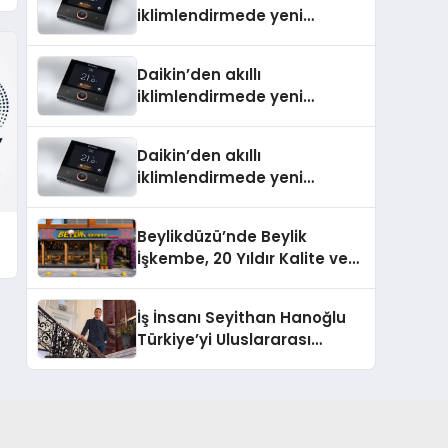
iklimlendirmede yeni
dönem: Madoka Plus
Türkiye’de
Daikin’den akıllı
iklimlendirmede yeni
dönem: Madoka Plus
Türkiye’de
Daikin’den akıllı
iklimlendirmede yeni
dönem: Madoka Plus
Türkiye’de
Beylikdüzü’nde Beylik
İşkembe, 20 Yıldır Kalite ve
Lezzetin Değişmeyen Adresi
İş İnsanı Seyithan Hanoğlu
Türkiye’yi Uluslararası
Arenada Tanıtmayı
Hedefliyor