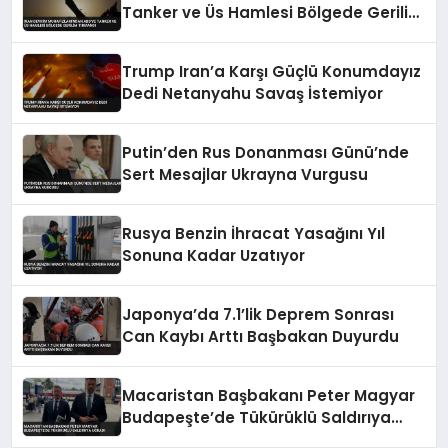
Tanker ve Üs Hamlesi Bölgede Gerilim
Tırmandı
Trump Iran’a Karşı Güçlü Konumdayız
Dedi Netanyahu Savaş İstemiyor
Putin’den Rus Donanması Günü’nde
Sert Mesajlar Ukrayna Vurgusu
Rusya Benzin İhracat Yasağını Yıl
Sonuna Kadar Uzatıyor
Japonya’da 7.1’lik Deprem Sonrası
Can Kaybı Arttı Başbakan Duyurdu
Macaristan Başbakanı Peter Magyar
Budapeşte’de Tükürüklü Saldırıya
Uğradı