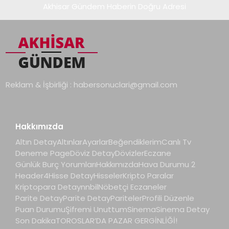
Akhisar Gündem Haberin Doğru Adresi
Reklam & İşbirliği :
habersonuclari@gmail.com
Hakkımızda
Altın Detay
Altınlar
Ayarlar
Beğendiklerim
Canlı Tv
Deneme Page
Döviz Detay
Dövizler
Eczane
Günlük Burç Yorumları
Hakkımızda
Hava Durumu 2
Header4
Hisse Detay
Hisseler
Kripto Paralar
Kriptopara Detay
nnbil
Nöbetçi Eczaneler
Parite Detay
Parite Detay
Pariteler
Profili Düzenle
Puan Durumu
Şifremi Unuttum
Sinema
Sinema Detay
Son Dakika
TOROSLAR’DA PAZAR GERGİNLİĞİ!