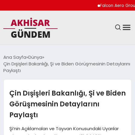
Falcon Aero Group, Kür
SIYASET
Ana Sayfa
Dünya
Çin Dışişleri Bakanlığı, Şi ve Biden Görüşmesinin Detaylarını
DÜNYA
Paylaştı
EKONOMI
Çin Dışişleri Bakanlığı, Şi ve Biden
SPOR
Görüşmesinin Detaylarını
Paylaştı
TEKNOLOJI
Şi’nin Açıklamaları ve Tayvan Konusundaki Uyarılar
YAŞAM