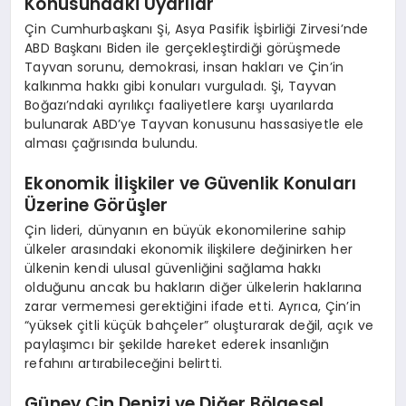
Konusundaki Uyarılar
Çin Cumhurbaşkanı Şi, Asya Pasifik İşbirliği Zirvesi’nde
ABD Başkanı Biden ile gerçekleştirdiği görüşmede
Tayvan sorunu, demokrasi, insan hakları ve Çin’in
kalkınma hakkı gibi konuları vurguladı. Şi, Tayvan
Boğazı’ndaki ayrılıkçı faaliyetlere karşı uyarılarda
bulunarak ABD’ye Tayvan konusunu hassasiyetle ele
alması çağrısında bulundu.
Ekonomik İlişkiler ve Güvenlik Konuları
Üzerine Görüşler
Çin lideri, dünyanın en büyük ekonomilerine sahip
ülkeler arasındaki ekonomik ilişkilere değinirken her
ülkenin kendi ulusal güvenliğini sağlama hakkı
olduğunu ancak bu hakların diğer ülkelerin haklarına
zarar vermemesi gerektiğini ifade etti. Ayrıca, Çin’in
“yüksek çitli küçük bahçeler” oluşturarak değil, açık ve
paylaşımcı bir şekilde hareket ederek insanlığın
refahını artırabileceğini belirtti.
Güney Çin Denizi ve Diğer Bölgesel