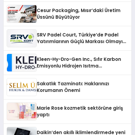
Cesur Packaging, Mısır’daki Üretim
Üssünü Büyütüyor
SRV Padel Court, Türkiye’de Padel
Yatırımlarının Güçlü Markası Olmayı
Sürdürüyor
Kleen-Hy-Dro-Gen Inc., Sıfır Karbon
Emisyonlu Hidrojen Isıtma
Teknolojisinde ISO ve TSSA
Düzenleyici Onaylarını Aldı
Sakatlık Tazminatı: Haklarınızı
Korumanın Önemi
Marie Rose kozmetik sektörüne giriş
yaptı
Daikin’den akıllı iklimlendirmede yeni