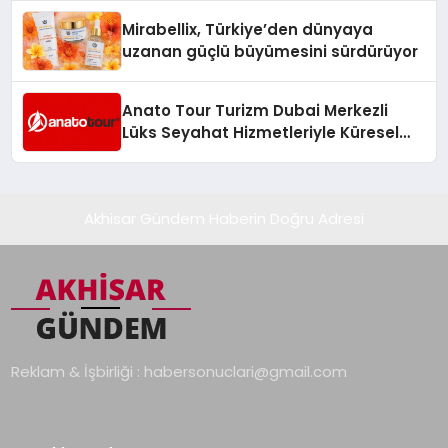
Mirabellix, Türkiye’den dünyaya
uzanan güçlü büyümesini sürdürüyor
Anato Tour Turizm Dubai Merkezli
Lüks Seyahat Hizmetleriyle Küresel
Turizmde Öne Çıkıyor
Akhisar Gündem Haberin Doğru Adresi
Reklam & İşbirliği :
habersonuclari@gmail.com