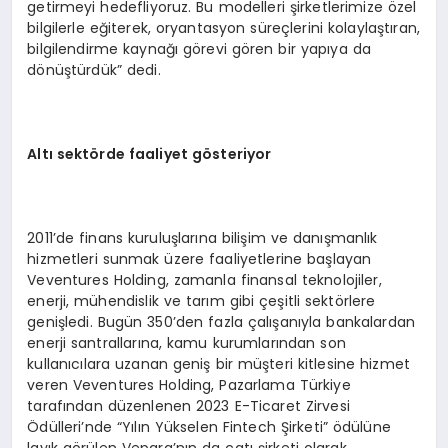
getirmeyi hedefliyoruz. Bu modelleri şirketlerimize özel
bilgilerle eğiterek, oryantasyon süreçlerini kolaylaştıran,
bilgilendirme kaynağı görevi gören bir yapıya da
dönüştürdük” dedi.
Altı sekt
ö
rde faaliyet g
ö
steriyor
2011’de finans kuruluşlarına bilişim ve danışmanlık
hizmetleri sunmak üzere faaliyetlerine başlayan
Veventures Holding, zamanla finansal teknolojiler,
enerji, mühendislik ve tarım gibi çeşitli sektörlere
genişledi. Bugün 350’den fazla çalışanıyla bankalardan
enerji santrallarına, kamu kurumlarından son
kullanıcılara uzanan geniş bir müşteri kitlesine hizmet
veren Veventures Holding, Pazarlama Türkiye
tarafından düzenlenen 2023 E-Ticaret Zirvesi
Ödülleri’nde “Yılın Yükselen Fintech Şirketi” ödülüne
layık görülen Vepara’nın da çatı şirketi olarak