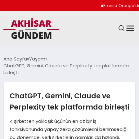
Fransa Orange’da Kadı
SIYASET
Ana Sayfa
Yaşam
ChatGPT, Gemini, Claude ve Perplexity tek platformda
DÜNYA
birleşti
EKONOMI
ChatGPT, Gemini, Claude ve
SPOR
Perplexity tek platformda birleşti
TEKNOLOJI
4 şirketten yaklaşık üçünün en az bir iş
fonksiyonunda yapay zeka çözümlerini benimsediği
YAŞAM
bu dönemde, yerli şirketlerin adımları da hızlandı.