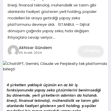
Enerji, finansal teknoloji, mühendislik ve tarım gibi
alanlarda faaliyet gösteren yerli holding, popüler
modelleri bir araya getirdiği yapay zeka
platformunu devreye aldı. İSTANBUL — Dijital
dönüşüm çağında yapay zeka, hızla değişen
ihtiyaçlara cevap veriyor….
Akhisar Gündem
Paylaş
09 Aralık 2024
4 şirketten yaklaşık üçünün en az bir iş
fonksiyonunda yapay zeka çözümlerini benimsediği
bu d
ö
nemde, yerli şirketlerin adımları
da h
ızlandı.
Enerji, finansal teknoloji, mühendislik ve tarım gibi
alanlarda faaliyet g
ö
steren yerli holding,
popüler
modelleri bir araya getirdiği
yapay zeka