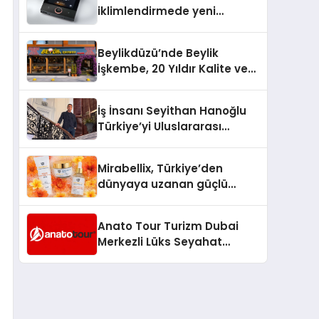
iklimlendirmede yeni
dönem: Madoka Plus
Türkiye’de
Beylikdüzü’nde Beylik
İşkembe, 20 Yıldır Kalite ve
Lezzetin Değişmeyen Adresi
İş İnsanı Seyithan Hanoğlu
Türkiye’yi Uluslararası
Arenada Tanıtmayı
Hedefliyor
Mirabellix, Türkiye’den
dünyaya uzanan güçlü
büyümesini sürdürüyor
Anato Tour Turizm Dubai
Merkezli Lüks Seyahat
Hizmetleriyle Küresel
Turizmde Öne Çıkıyor