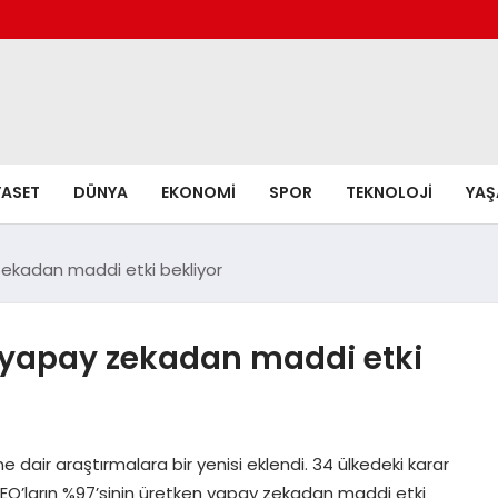
YASET
DÜNYA
EKONOMI
SPOR
TEKNOLOJI
YA
zekadan maddi etki bekliyor
n yapay zekadan maddi etki
dair araştırmalara bir yenisi eklendi. 34 ülkedeki karar
, CEO’ların %97’sinin üretken yapay zekadan maddi etki