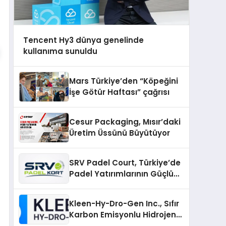
Tencent Hy3 dünya genelinde
kullanıma sunuldu
Mars Türkiye’den “Köpeğini
İşe Götür Haftası” çağrısı
Cesur Packaging, Mısır’daki
Üretim Üssünü Büyütüyor
SRV Padel Court, Türkiye’de
Padel Yatırımlarının Güçlü
Markası Olmayı Sürdürüyor
Kleen-Hy-Dro-Gen Inc., Sıfır
Karbon Emisyonlu Hidrojen
Isıtma Teknolojisinde ISO ve