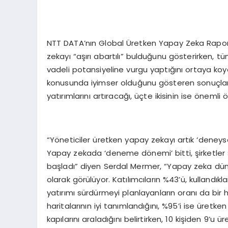
NTT DATA’nın Global Üretken Yapay Zeka Raporu,
zekayı “aşırı abartılı” bulduğunu gösterirken, t
vadeli potansiyeline vurgu yaptığını ortaya koy
konusunda iyimser olduğunu gösteren sonuçlar
yatırımlarını artıracağı, üçte ikisinin ise önemli 
“Yöneticiler üretken yapay zekayı artık ‘deneysel
Yapay zekada ‘deneme dönemi’ bitti, şirketle
başladı” diyen Serdal Mermer, “Yapay zeka düny
olarak görülüyor. Katılımcıların %43’ü, kullandıkl
yatırımı sürdürmeyi planlayanların oranı da bir 
haritalarının iyi tanımlandığını, %95’i ise üretk
kapılarını araladığını belirtirken, 10 kişiden 9’