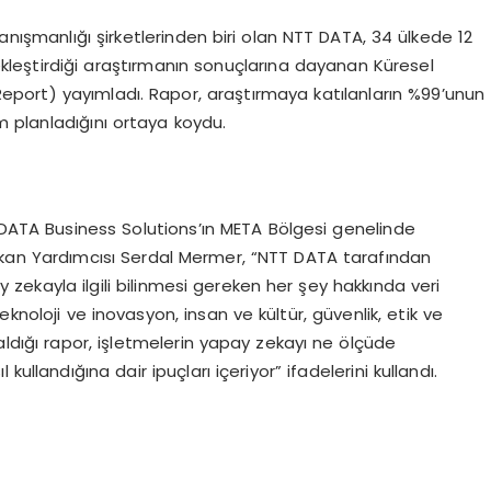
nışmanlığı şirketlerinden biri olan NTT DATA, 34 ülkede 12
çekleştirdiği araştırmanın sonuçlarına dayanan Küresel
port) yayımladı. Rapor, araştırmaya katılanların %99’unun
 planladığını ortaya koydu.
 DATA Business Solutions’ın META Bölgesi genelinde
kan Yardımcısı Serdal Mermer, “NTT DATA tarafından
y zekayla ilgili bilinmesi gereken her şey hakkında veri
knoloji ve inovasyon, insan ve kültür, güvenlik, etik ve
 aldığı rapor, işletmelerin yapay zekayı ne ölçüde
ullandığına dair ipuçları içeriyor” ifadelerini kullandı.