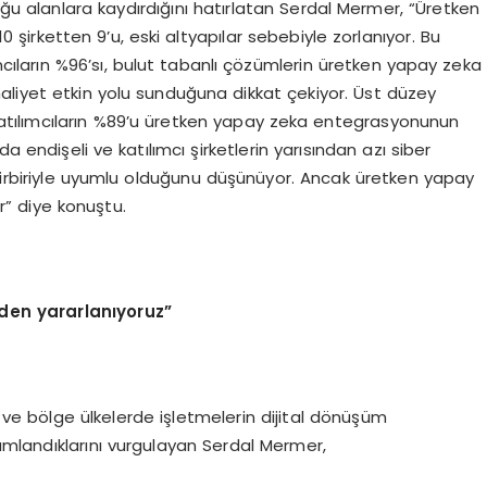
ğu alanlara kaydırdığını hatırlatan Serdal Mermer, “Üretken
 şirketten 9’u, eski altyapılar sebebiyle zorlanıyor. Bu
mcıların %96’sı, bulut tabanlı çözümlerin üretken yapay zeka
aliyet etkin yolu sunduğuna dikkat çekiyor. Üst düzey
er. Katılımcıların %89’u üretken yapay zeka entegrasyonunun
a endişeli ve katılımcı şirketlerin yarısından azı siber
 birbiriyle uyumlu olduğunu düşünüyor. Ancak üretken yapay
or” diye konuştu.
en yararlanıyoruz”
e ve bölge ülkelerde işletmelerin dijital dönüşüm
onumlandıklarını vurgulayan Serdal Mermer,