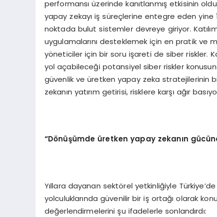
performansı üzerinde kanıtlanmış etkisinin oldu
yapay zekayı iş süreçlerine entegre eden yine 10
noktada bulut sistemler devreye giriyor. Katılı
uygulamalarını desteklemek için en pratik ve m
yöneticiler için bir soru işareti de siber riskl
yol açabileceği potansiyel siber riskler konusund
güvenlik ve üretken yapay zeka stratejilerinin
zekanın yatırım getirisi, risklere karşı ağır basıy
“D
önüşümde üretken yapay zekanın gücünd
Yıllara dayanan sektörel yetkinliğiyle Türkiye’d
yolculuklarında güvenilir bir iş ortağı olarak k
değerlendirmelerini şu ifadelerle sonlandırdı: