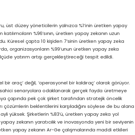
 üst düzey yöneticilerin yalnızca %1’inin üretken yapay
üm katılımcıların %96’sının, üretken yapay zekanın uzun
du. Küresel çapta 10 kişiden 7’sinin üretken yapay zeka
da, organizasyonların %99’unun üretken yapay zeka
ölçüde yatırım artışı gerçekleştireceği tespit edildi.
 bir araç’ değil, ‘operasyonel bir kaldıraç’ olarak görüyor.
r sahici senaryolara odaklanarak gerçek fayda üretmeye
a çapında pek çok şirket tarafından stratejik öncelik
arı çözümlerin beklentilerini karşıladığını söylese de bu alana
hayli yüksek. Şirketlerin %83’ü, üretken yapay zeka yol
en yapay zekanın yaratıcılık ve inovasyonda yeni bir seviyenin
u üretken yapay zekanın Ar-Ge çalışmalarında maddi etkileri