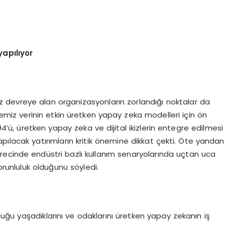
apılıyor
z devreye alan organizasyonların zorlandığı noktalar da
e temiz verinin etkin üretken yapay zeka modelleri için ön
94’ü, üretken yapay zeka ve dijital ikizlerin entegre edilmesi
apılacak yatırımların kritik önemine dikkat çekti. Öte yandan
recinde endüstri bazlı kullanım senaryolarında uçtan uca
orunluluk olduğunu söyledi.
uğu yaşadıklarını ve odaklarını üretken yapay zekanın iş