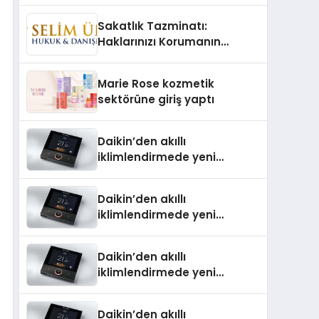
TSSA Düzenleyici Onaylarını
Sakatlık Tazminatı:
Aldı
Haklarınızı Korumanın
Önemi
Marie Rose kozmetik
sektörüne giriş yaptı
Daikin’den akıllı
iklimlendirmede yeni
dönem: Madoka Plus
Türkiye’de
Daikin’den akıllı
iklimlendirmede yeni
dönem: Madoka Plus
Türkiye’de
Daikin’den akıllı
iklimlendirmede yeni
dönem: Madoka Plus
Türkiye’de
Daikin’den akıllı