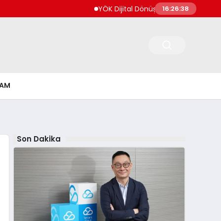
YÖK Dijital Dönüşüm İçin Bilişim Uzmanları Y
16:26:39
ŞAM
Son Dakika