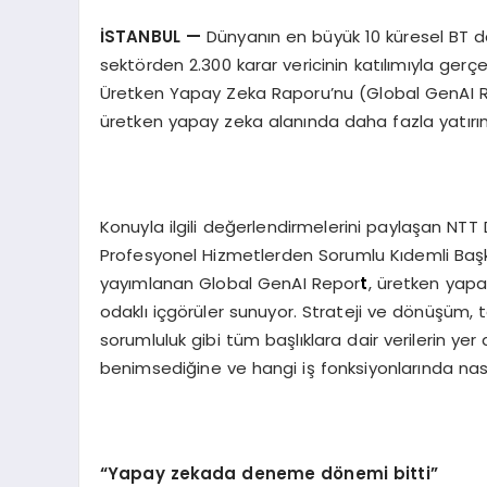
İSTANBUL —
Dünyanın en büyük 10 küresel BT da
sektörden 2.300 karar vericinin katılımıyla ger
Üretken Yapay Zeka Raporu’nu (Global GenAI Re
üretken yapay zeka alanında daha fazla yatırım
Konuyla ilgili değerlendirmelerini paylaşan NTT
Profesyonel Hizmetlerden Sorumlu Kıdemli Baş
yayımlanan Global GenAI Repor
t
, üretken yapa
odaklı içgörüler sunuyor. Strateji ve dönüşüm, te
sorumluluk gibi tüm başlıklara dair verilerin yer
benimsediğine ve hangi iş fonksiyonlarında nasıl k
“Yapay zekada deneme dönemi bitti”