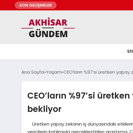
SON GELİŞMELER
SI
Ana Sayfa
Yaşam
CEO’ların %97’si üretken yapay 
CEO’ların %97’si üretke
bekliyor
Üretken yapay zekanın iş dünyasındaki etkilerine 
vericilerin katılımıyla gerçekleştirilen araştırma