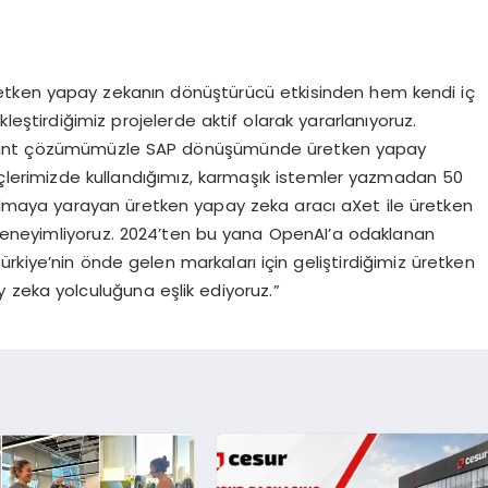
retken yapay zekanın dönüştürücü etkisinden hem kendi iç
eştirdiğimiz projelerde aktif olarak yararlanıyoruz.
nsultant çözümümüzle SAP dönüşümünde üretken yapay
çlerimizde kullandığımız, karmaşık istemler yazmadan 50
ar almaya yarayan üretken yapay zeka aracı aXet ile üretken
n deneyimliyoruz. 2024’ten bu yana OpenAI’a odaklanan
 Türkiye’nin önde gelen markaları için geliştirdiğimiz üretken
 zeka yolculuğuna eşlik ediyoruz.”