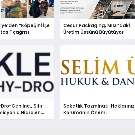
iye’den “Köpeğini İşe
Cesur Packaging, Mısır’daki
tası” çağrısı
Üretim Üssünü Büyütüyor
Dro-Gen Inc., Sıfır
Sakatlık Tazminatı: Haklarınız
isyonlu Hidrojen
Korumanın Önemi
knolojisinde ISO ve
nleyici Onaylarını