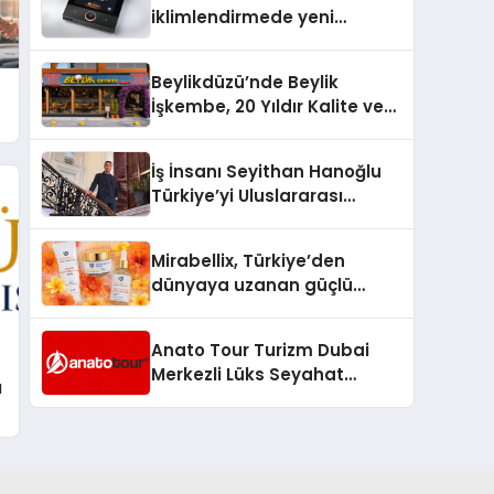
iklimlendirmede yeni
dönem: Madoka Plus
Türkiye’de
Beylikdüzü’nde Beylik
İşkembe, 20 Yıldır Kalite ve
Lezzetin Değişmeyen Adresi
İş İnsanı Seyithan Hanoğlu
Türkiye’yi Uluslararası
Arenada Tanıtmayı
Hedefliyor
Mirabellix, Türkiye’den
dünyaya uzanan güçlü
büyümesini sürdürüyor
Anato Tour Turizm Dubai
Merkezli Lüks Seyahat
ı
Hizmetleriyle Küresel
Turizmde Öne Çıkıyor