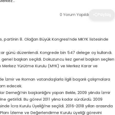
 Merkez…
0 Yorum Yapıldı
Paylaş
le, partinin 8. Olağan Büyük Kongresi’nde MKYK listesinde
zar günü düzenlendi. Kongrede bin 547 delege oy kullandı.
genel başkan seçildi. Dokuzuncu kez genel başkan seçilen
e Merkez Yürütme Kurulu (MYK) ve Merkez Karar ve
le İzmir ve Roman vatandaşlarla ilgili başarılı çalışmalara
vam edecek.
r Derneği’nin başkanlığını yapan Bekle, 2009 yılında İzmir
 getirildi. Bu görevi 2011 yılına kadar sürdürdü. 2009
nde İcra Kurulu Üyeliği’ne seçildi. 2016-2018 yılları arasında
lanı İzleme ve Değerlendirme Kurulu üyeliği görevini