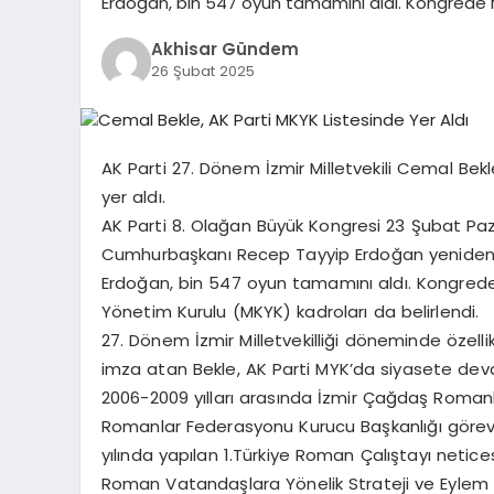
Erdoğan, bin 547 oyun tamamını aldı. Kongrede
Akhisar Gündem
26 Şubat 2025
AK Parti 27. Dönem İzmir Milletvekili Cemal Bek
yer aldı.
AK Parti 8. Olağan Büyük Kongresi 23 Şubat Pa
Cumhurbaşkanı Recep Tayyip Erdoğan yeniden 
Erdoğan, bin 547 oyun tamamını aldı. Kongred
Yönetim Kurulu (MKYK) kadroları da belirlendi.
27. Dönem İzmir Milletvekilliği döneminde özellik
imza atan Bekle, AK Parti MYK’da siyasete de
2006-2009 yılları arasında İzmir Çağdaş Romanla
Romanlar Federasyonu Kurucu Başkanlığı görevine
yılında yapılan 1.Türkiye Roman Çalıştayı neticesi
Roman Vatandaşlara Yönelik Strateji ve Eylem P