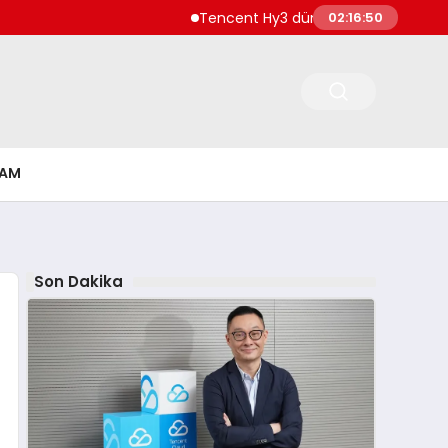
Tencent Hy3 dünya genelinde kullanıma
02:16:51
ŞAM
Son Dakika