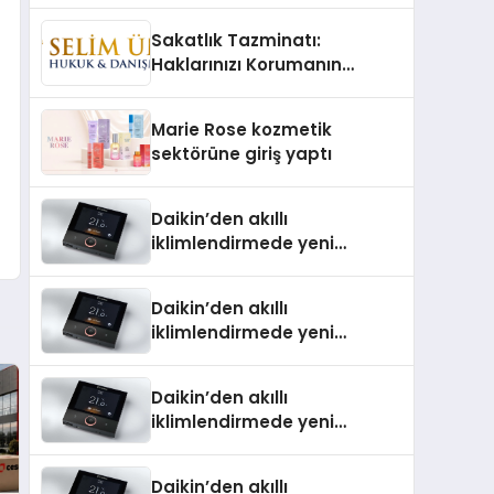
TSSA Düzenleyici Onaylarını
Sakatlık Tazminatı:
Aldı
Haklarınızı Korumanın
Önemi
Marie Rose kozmetik
sektörüne giriş yaptı
Daikin’den akıllı
iklimlendirmede yeni
dönem: Madoka Plus
Türkiye’de
Daikin’den akıllı
iklimlendirmede yeni
dönem: Madoka Plus
Türkiye’de
Daikin’den akıllı
iklimlendirmede yeni
dönem: Madoka Plus
Türkiye’de
Daikin’den akıllı