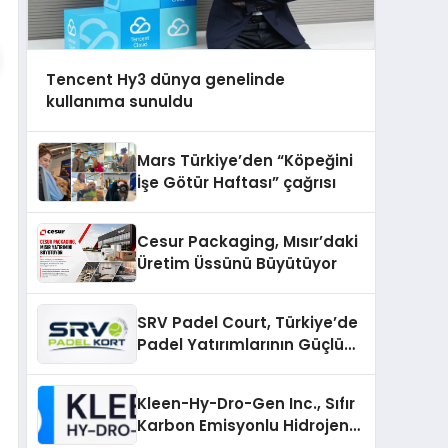
Tencent Hy3 dünya genelinde
kullanıma sunuldu
Mars Türkiye’den “Köpeğini
İşe Götür Haftası” çağrısı
Cesur Packaging, Mısır’daki
Üretim Üssünü Büyütüyor
SRV Padel Court, Türkiye’de
Padel Yatırımlarının Güçlü
Markası Olmayı Sürdürüyor
Kleen-Hy-Dro-Gen Inc., Sıfır
Karbon Emisyonlu Hidrojen
Isıtma Teknolojisinde ISO ve