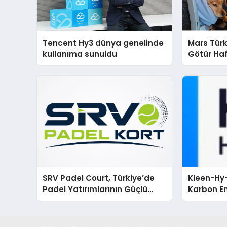
Tencent Hy3 dünya genelinde
Mars Türk
kullanıma sunuldu
Götür Haf
SRV Padel Court, Türkiye’de
Kleen-Hy-
Padel Yatırımlarının Güçlü
Karbon Em
Markası Olmayı Sürdürüyor
Isıtma Te
TSSA Düze
Aldı