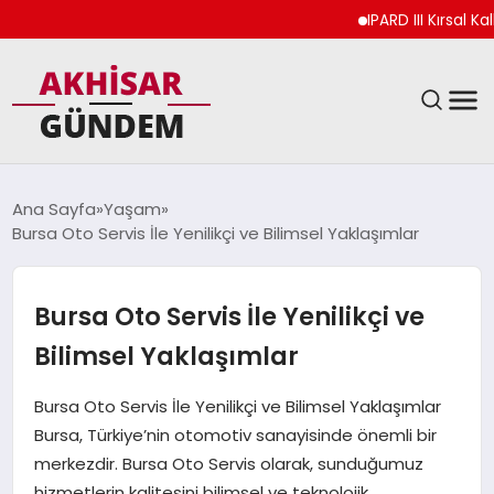
IPARD III Kırsal Kalk
SIYASET
Ana Sayfa
Yaşam
Bursa Oto Servis İle Yenilikçi ve Bilimsel Yaklaşımlar
DÜNYA
EKONOMI
Bursa Oto Servis İle Yenilikçi ve
Bilimsel Yaklaşımlar
SPOR
Bursa Oto Servis İle Yenilikçi ve Bilimsel Yaklaşımlar
TEKNOLOJI
Bursa, Türkiye’nin otomotiv sanayisinde önemli bir
merkezdir. Bursa Oto Servis olarak, sunduğumuz
YAŞAM
hizmetlerin kalitesini bilimsel ve teknolojik