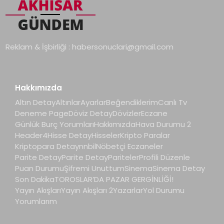
Reklam & İşbirliği :
habersonuclari@gmail.com
Hakkımızda
Altın Detay
Altınlar
Ayarlar
Beğendiklerim
Canlı Tv
Deneme Page
Döviz Detay
Dövizler
Eczane
Günlük Burç Yorumları
Hakkımızda
Hava Durumu 2
Header4
Hisse Detay
Hisseler
Kripto Paralar
Kriptopara Detay
nnbil
Nöbetçi Eczaneler
Parite Detay
Parite Detay
Pariteler
Profili Düzenle
Puan Durumu
Şifremi Unuttum
Sinema
Sinema Detay
Son Dakika
TOROSLAR’DA PAZAR GERGİNLİĞİ!
Yayın Akışları
Yayın Akışları 2
Yazarlar
Yol Durumu
Yorumlarım