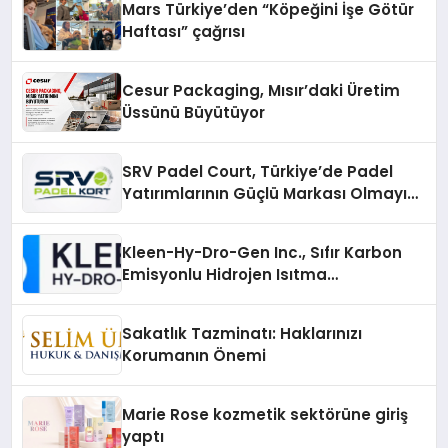
Mars Türkiye’den “Köpeğini İşe Götür
Haftası” çağrısı
Cesur Packaging, Mısır’daki Üretim
Üssünü Büyütüyor
SRV Padel Court, Türkiye’de Padel
Yatırımlarının Güçlü Markası Olmayı
Sürdürüyor
Kleen-Hy-Dro-Gen Inc., Sıfır Karbon
Emisyonlu Hidrojen Isıtma
Teknolojisinde ISO ve TSSA
Düzenleyici Onaylarını Aldı
Sakatlık Tazminatı: Haklarınızı
Korumanın Önemi
Marie Rose kozmetik sektörüne giriş
yaptı