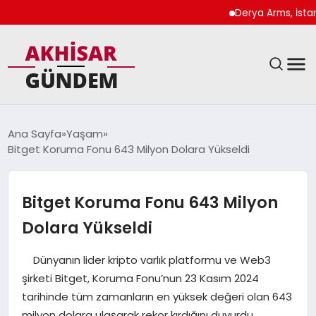
Derya Arms, İstanbul P
SIYASET
Ana Sayfa
Yaşam
Bitget Koruma Fonu 643 Milyon Dolara Yükseldi
DÜNYA
EKONOMI
Bitget Koruma Fonu 643 Milyon
Dolara Yükseldi
SPOR
Dünyanın lider kripto varlık platformu ve Web3
TEKNOLOJI
şirketi Bitget, Koruma Fonu’nun 23 Kasım 2024
tarihinde tüm zamanların en yüksek değeri olan 643
YAŞAM
milyon dolara ulaşarak rekor kırdığını duyurdu.