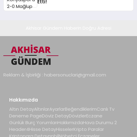
Etti!
Akhisar Gündem Haberin Doğru Adresi
Reklam & İşbirliği :
habersonuclari@gmail.com
Hakkımızda
Altın Detay
Altınlar
Ayarlar
Beğendiklerim
Canlı Tv
Deneme Page
Döviz Detay
Dövizler
Eczane
Günlük Burç Yorumları
Hakkımızda
Hava Durumu 2
Header4
Hisse Detay
Hisseler
Kripto Paralar
Kriptopara Detay
nnbil
Nöbetçi Eczaneler