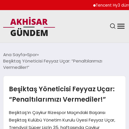
Tencent Hy3 dünya 
SIYASET
Ana Sayfa
Spor
Beşiktaş Yöneticisi Feyyaz Uçar: “Penaltılarımızı
DÜNYA
Vermediler!”
EKONOMI
Beşiktaş Yöneticisi Feyyaz Uçar:
SPOR
“Penaltılarımızı Vermediler!”
TEKNOLOJI
Beşiktaş’ın Çaykur Rizespor Maçındaki Başarısı
Beşiktaş Kulübü Yönetim Kurulu Üyesi Feyyaz Uçar,
YAŞAM
Trendyol Süper Lig’in 35. haftasında Çaykur