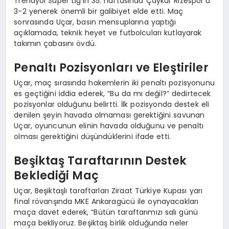
Trendyol Süper Lig’in 35. haftasında Çaykur Rizespor’u
3-2 yenerek önemli bir galibiyet elde etti. Maç
sonrasında Uçar, basın mensuplarına yaptığı
açıklamada, teknik heyet ve futbolcuları kutlayarak
takımın çabasını övdü.
Penaltı Pozisyonları ve Eleştiriler
Uçar, maç sırasında hakemlerin iki penaltı pozisyonunu
es geçtiğini iddia ederek, “Bu da mı değil?” dedirtecek
pozisyonlar olduğunu belirtti. İlk pozisyonda destek eli
denilen şeyin havada olmaması gerektiğini savunan
Uçar, oyuncunun elinin havada olduğunu ve penaltı
olması gerektiğini düşündüklerini ifade etti.
Beşiktaş Taraftarının Destek
Beklediği Maç
Uçar, Beşiktaşlı taraftarları Ziraat Türkiye Kupası yarı
final rövanşında MKE Ankaragücü ile oynayacakları
maça davet ederek, “Bütün taraftarımızı salı günü
maça bekliyoruz. Beşiktaş birlik olduğunda neler