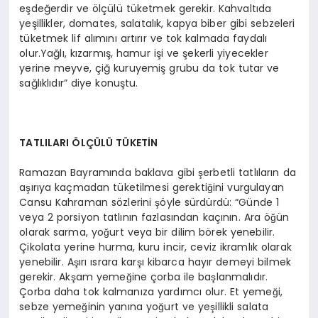
eşdeğerdir ve ölçülü tüketmek gerekir. Kahvaltıda
yeşillikler, domates, salatalık, kapya biber gibi sebzeleri
tüketmek lif alımını artırır ve tok kalmada faydalı
olur.Yağlı, kızarmış, hamur işi ve şekerli yiyecekler
yerine meyve, çiğ kuruyemiş grubu da tok tutar ve
sağlıklıdır” diye konuştu.
TATLILARI ÖLÇÜLÜ TÜKETİN
Ramazan Bayramında baklava gibi şerbetli tatlıların da
aşırıya kaçmadan tüketilmesi gerektiğini vurgulayan
Cansu Kahraman sözlerini şöyle sürdürdü: “Günde 1
veya 2 porsiyon tatlının fazlasından kaçının. Ara öğün
olarak sarma, yoğurt veya bir dilim börek yenebilir.
Çikolata yerine hurma, kuru incir, ceviz ikramlık olarak
yenebilir. Aşırı ısrara karşı kibarca hayır demeyi bilmek
gerekir. Akşam yemeğine çorba ile başlanmalıdır.
Çorba daha tok kalmanıza yardımcı olur. Et yemeği,
sebze yemeğinin yanına yoğurt ve yeşillikli salata