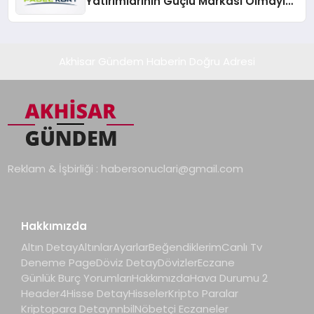
Yatırımlarının Güçlü Markası Olmayı
Sürdürüyor
Akhisar Gündem Haberin Doğru Adresi
Reklam & İşbirliği :
habersonuclari@gmail.com
Hakkımızda
Altın Detay
Altınlar
Ayarlar
Beğendiklerim
Canlı Tv
Deneme Page
Döviz Detay
Dövizler
Eczane
Günlük Burç Yorumları
Hakkımızda
Hava Durumu 2
Header4
Hisse Detay
Hisseler
Kripto Paralar
Kriptopara Detay
nnbil
Nöbetçi Eczaneler