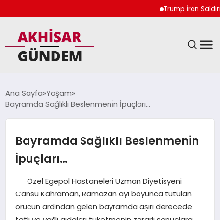
Trump İran Saldırıları
SIYASET
Ana Sayfa
Yaşam
Bayramda Sağlıklı Beslenmenı̇n İpuçları…
DÜNYA
EKONOMI
Bayramda Sağlıklı Beslenmenı̇n
İpuçları…
SPOR
Özel Egepol Hastaneleri Uzman Diyetisyeni
TEKNOLOJI
Cansu Kahraman, Ramazan ayı boyunca tutulan
orucun ardından gelen bayramda aşırı derecede
YAŞAM
tatlı ve yağlı gıdaları tüketmenin zararlı sonuçlara